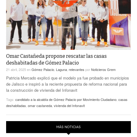
ACTUALIDADES GREM
PC29
EL EXACTO
GLOBO
EXA INFORMA
CONTEXTOS
DIÁLOGOS CON LA HISTORIA
TRAYECTO LAGUNA
TWEETS AND BEATS
A MEDIA MAÑANA
LA MEJOR 97.1 ESTÉREO GALLITO
A TODA LEY
Omar Castañeda propone rescatar las casas
ACTUALIDADES GREM
deshabitadas de Gómez Palacio
ENTRE LAGUNEROS
PULSO
21 abril, 2025
en
Gómez Palacio
,
Laguna
,
relevantes
por
Noticieros Grem
Patricia Mercado explicó que el modelo ya fue probado en municipios
LA MEJOR INFORMACIÓN
de Jalisco e inspiró a la reciente propuesta de reforma nacional para
la construcción de vivienda del Infonavit
Tags:
candidato a la alcaldía de Gómez Palacio por Movimiento Ciudadano
,
casas
deshabitadas
,
omar castaneda
,
vivienda del Infonavit
MÁS NOTICIAS