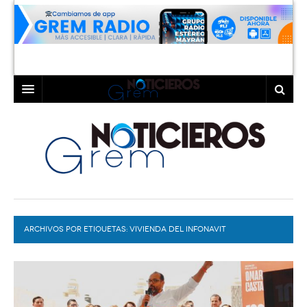
INICIO
LAGUNA
COAHUILA
TORREÓN
DURANGO
GÓMEZ PALACIO
ARCHIVOS POR ETIQUETAS:
DEPORTES
LERDO
VIVIENDA DEL INFONAVIT
PROGRAMAS
COLABORADORES
EXA