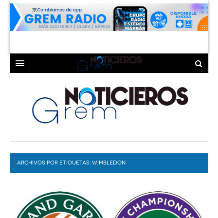
INICIO
LAGUNA
COAHUILA
TORREÓN
DURANGO
GÓMEZ PALACIO
ARCHIVOS POR ETIQUETAS:
DEPORTES
LERDO
WIMBLEDON
PROGRAMAS
COLABORADORES
EXA