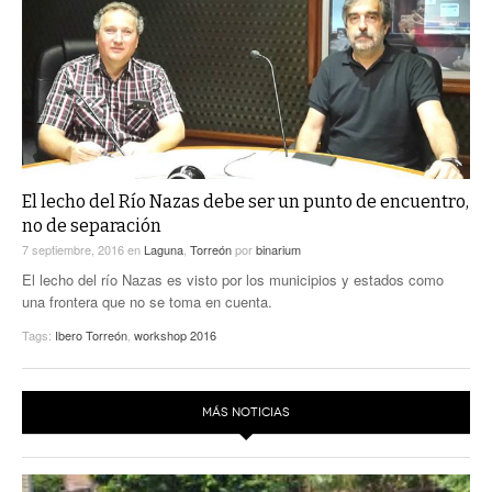
ACTUALIDADES GREM
PC29
EL EXACTO
GLOBO
EXA INFORMA
CONTEXTOS
DIÁLOGOS CON LA HISTORIA
TRAYECTO LAGUNA
TWEETS AND BEATS
A MEDIA MAÑANA
LA MEJOR 97.1 ESTÉREO GALLITO
A TODA LEY
El lecho del Río Nazas debe ser un punto de encuentro,
ACTUALIDADES GREM
no de separación
ENTRE LAGUNEROS
PULSO
7 septiembre, 2016
en
Laguna
,
Torreón
por
binarium
El lecho del río Nazas es visto por los municipios y estados como
LA MEJOR INFORMACIÓN
una frontera que no se toma en cuenta.
Tags:
Ibero Torreón
,
workshop 2016
MÁS NOTICIAS