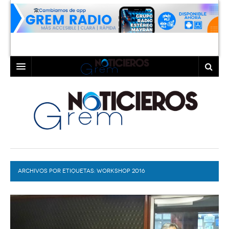
INICIO
LAGUNA
COAHUILA
TORREÓN
DURANGO
GÓMEZ PALACIO
ARCHIVOS POR ETIQUETAS:
DEPORTES
LERDO
WORKSHOP 2016
PROGRAMAS
COLABORADORES
EXA