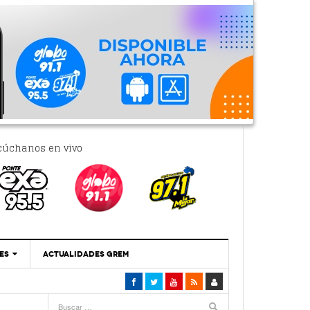
cúchanos en vivo
ES
ACTUALIDADES GREM
‘Se Vale Soñar Con Una Contraloría Ciudadana’
- 6 febrero, 2023
Por PC29