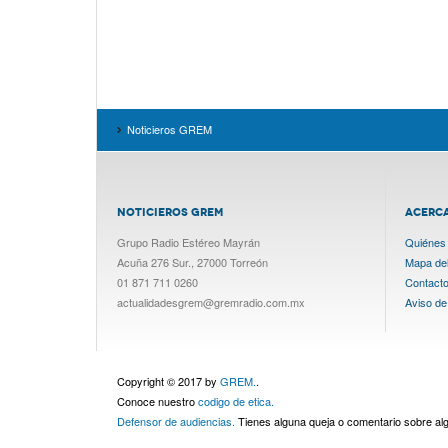
Noticieros GREM
NOTICIEROS GREM
ACERC
Grupo Radio Estéreo Mayrán
Quiénes
Acuña 276 Sur., 27000 Torreón
Mapa del 
01 871 711 0260
Contact
actualidadesgrem@gremradio.com.mx
Aviso de
Copyright © 2017 by
GREM.
.
Conoce nuestro
codigo de etica.
Defensor de audiencias.
Tienes alguna queja o comentario sobre a