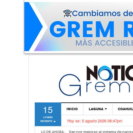
15
INICIO
LAGUNA
COAHUI
LO MÁS
Hoy es:
5 agosto 2026 08:47pm
RECIENTE
TORREÓN
Van por mejoras al sistema de parq
GÓMEZ PALACIO
LO DE AHORA: