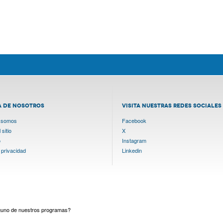
A DE NOSOTROS
VISITA NUESTRAS REDES SOCIALES
 somos
Facebook
sitio
X
o
Instagram
 privacidad
Linkedin
lguno de nuestros programas?