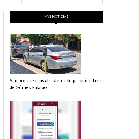
- 6 junio,
Los Dichos Y La Velocidad Por PC29
2022
e 6
MÁS NOTICIAS
‘Los Partidos Políticos No Merecen
- 18 mayo, 2022
Financiamiento’ Por PC29
‘La Laguna: Bomba De Tiempo Por Falta De
- 17 mayo, 2021
Planeación’ Por PC29
‘Las Corrupciones, Sus Formas Y Efectos’ Por
- 7 mayo, 2021
PC29
Van por mejoras al sistema de parquímetros
de Gómez Palacio