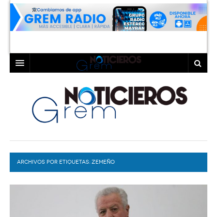
INICIO
LAGUNA
COAHUILA
TORREÓN
DURANGO
GÓMEZ PALACIO
ARCHIVOS POR ETIQUETAS:
DEPORTES
LERDO
ZEMEÑO
PROGRAMAS
COLABORADORES
EXA