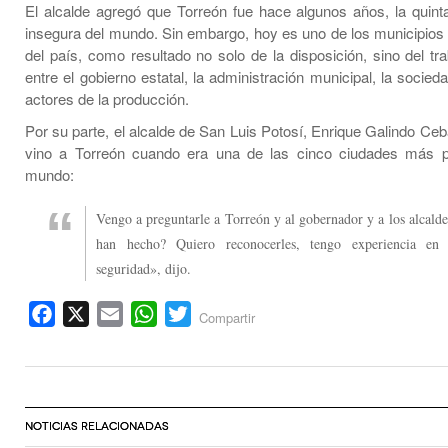
El alcalde agregó que Torreón fue hace algunos años, la quin
insegura del mundo. Sin embargo, hoy es uno de los municipio
del país, como resultado no solo de la disposición, sino del tr
entre el gobierno estatal, la administración municipal, la socied
actores de la producción.
Por su parte, el alcalde de San Luis Potosí, Enrique Galindo Ceba
vino a Torreón cuando era una de las cinco ciudades más pe
mundo:
Vengo a preguntarle a Torreón y al gobernador y a los alcald
han hecho? Quiero reconocerles, tengo experiencia en
seguridad», dijo.
Facebook
X
Email
WhatsApp
Twitter
Compartir
NOTICIAS RELACIONADAS