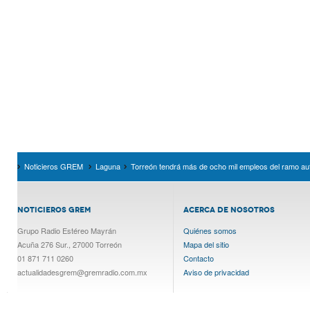
Noticieros GREM
Laguna
Torreón tendrá más de ocho mil empleos del ramo au
NOTICIEROS GREM
ACERCA DE NOSOTROS
Grupo Radio Estéreo Mayrán
Quiénes somos
Acuña 276 Sur., 27000 Torreón
Mapa del sitio
01 871 711 0260
Contacto
actualidadesgrem@gremradio.com.mx
Aviso de privacidad