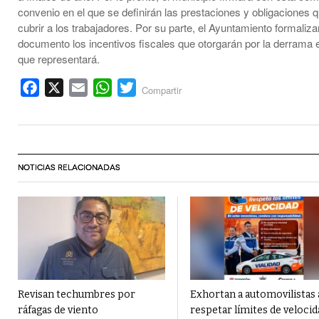
convenio en el que se definirán las prestaciones y obligaciones 
cubrir a los trabajadores. Por su parte, el Ayuntamiento formaliz
documento los incentivos fiscales que otorgarán por la derrama
que representará.
Facebook
X
Email
WhatsApp
Twitter
Compartir
NOTICIAS RELACIONADAS
Revisan techumbres por
Exhortan a automovilistas 
ráfagas de viento
respetar límites de velocid