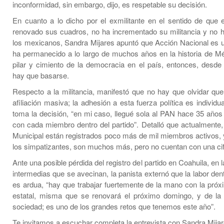
inconformidad, sin embargo, dijo, es respetable su decisión.
En cuanto a lo dicho por el exmilitante en el sentido de que
renovado sus cuadros, no ha incrementado su militancia y no 
los mexicanos, Sandra Mijares apuntó que Acción Nacional es u
ha permanecido a lo largo de muchos años en la historia de Mé
pilar y cimiento de la democracia en el país, entonces, desde
hay que basarse.
Respecto a la militancia, manifestó que no hay que olvidar que
afiliación masiva; la adhesión a esta fuerza política es individu
toma la decisión, “en mi caso, llegué sola al PAN hace 35 años 
con cada miembro dentro del partido”. Detalló que actualmente,
Municipal están registrados poco más de mil miembros activos, 
los simpatizantes, son muchos más, pero no cuentan con una cif
Ante una posible pérdida del registro del partido en Coahuila, en 
intermedias que se avecinan, la panista externó que la labor den
es ardua, “hay que trabajar fuertemente de la mano con la próxi
estatal, misma que se renovará el próximo domingo, y de la
sociedad; es uno de los grandes retos que tenemos este año”.
Te invitamos a escuchar completa la entrevista con Sandra Mij