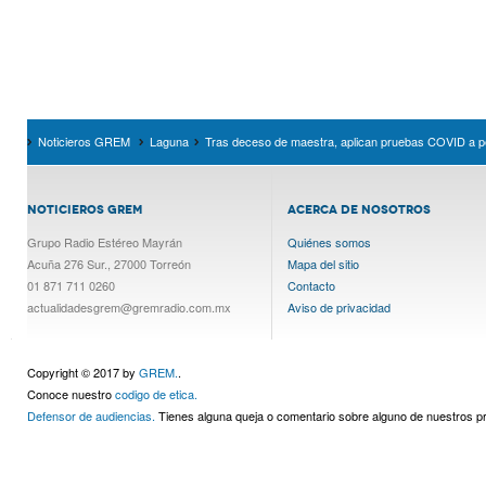
Noticieros GREM
Laguna
Tras deceso de maestra, aplican pruebas COVID a p
NOTICIEROS GREM
ACERCA DE NOSOTROS
Grupo Radio Estéreo Mayrán
Quiénes somos
Acuña 276 Sur., 27000 Torreón
Mapa del sitio
01 871 711 0260
Contacto
actualidadesgrem@gremradio.com.mx
Aviso de privacidad
Copyright © 2017 by
GREM.
.
Conoce nuestro
codigo de etica.
Defensor de audiencias.
Tienes alguna queja o comentario sobre alguno de nuestros 