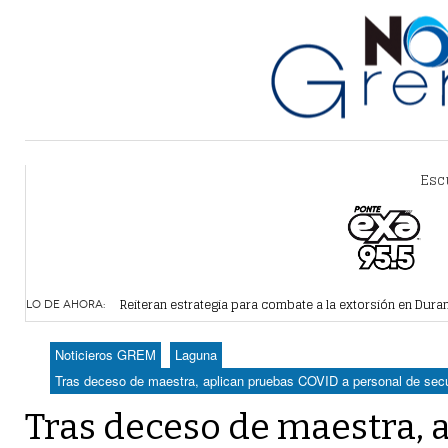
Esc
Alertan por plaga de garrapatas en Villa Zaragoza
- hace 
Reiteran estrategia para combate a la extorsión en Dura
LO DE AHORA:
Por falta de agua, vecinos de Villa Zaragoza bloquearon
Plantean fideicomiso federal para operar Agua Saludabl
Noticieros GREM
Laguna
Detienen a juez del Tribunal Superior de Justicia de Du
Tras deceso de maestra, aplican pruebas COVID a personal de secu
Tras deceso de maestra, 