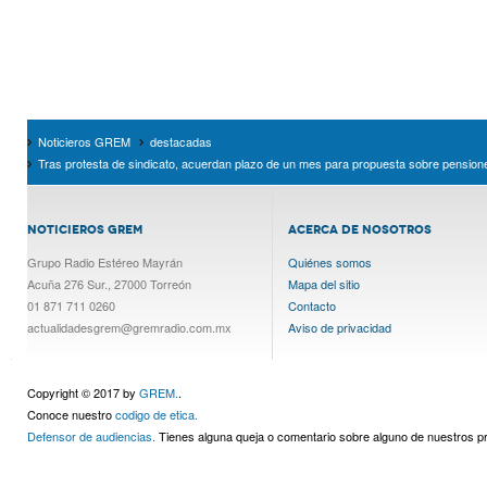
Noticieros GREM
destacadas
Tras protesta de sindicato, acuerdan plazo de un mes para propuesta sobre pensio
NOTICIEROS GREM
ACERCA DE NOSOTROS
Grupo Radio Estéreo Mayrán
Quiénes somos
Acuña 276 Sur., 27000 Torreón
Mapa del sitio
01 871 711 0260
Contacto
actualidadesgrem@gremradio.com.mx
Aviso de privacidad
Copyright © 2017 by
GREM.
.
Conoce nuestro
codigo de etica.
Defensor de audiencias.
Tienes alguna queja o comentario sobre alguno de nuestros 