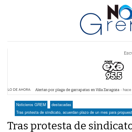
Esc
Alertan por plaga de garrapatas en Villa Zaragoza
- hace 
LO DE AHORA:
Reiteran estrategia para combate a la extorsión en Dura
Por falta de agua, vecinos de Villa Zaragoza bloquearon
Noticieros GREM
destacadas
Plantean fideicomiso federal para operar Agua Saludabl
Tras protesta de sindicato, acuerdan plazo de un mes para propue
Detienen a juez del Tribunal Superior de Justicia de Du
Tras protesta de sindicat