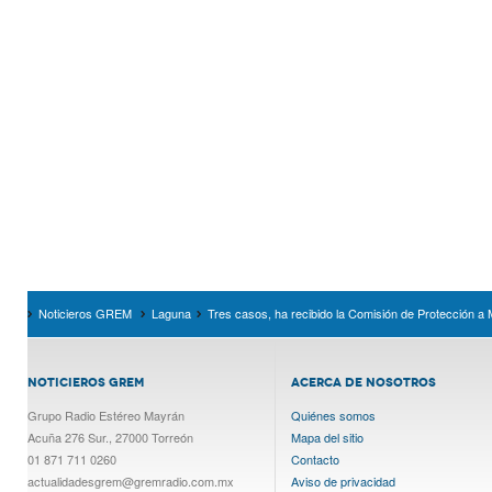
Noticieros GREM
Laguna
Tres casos, ha recibido la Comisión de Protección a
NOTICIEROS GREM
ACERCA DE NOSOTROS
Grupo Radio Estéreo Mayrán
Quiénes somos
Acuña 276 Sur., 27000 Torreón
Mapa del sitio
01 871 711 0260
Contacto
actualidadesgrem@gremradio.com.mx
Aviso de privacidad