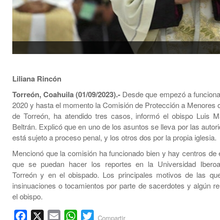
Liliana Rincón
Torreón, Coahuila (01/09/2023).-
Desde que empezó a funciona
2020 y hasta el momento la Comisión de Protección a Menores d
de Torreón, ha atendido tres casos, informó el obispo Luis M
Beltrán. Explicó que en uno de los asuntos se lleva por las autori
está sujeto a proceso penal, y los otros dos por la propia iglesia.
Mencionó que la comisión ha funcionado bien y hay centros de
que se puedan hacer los reportes en la Universidad Ibero
Torreón y en el obispado. Los principales motivos de las qu
insinuaciones o tocamientos por parte de sacerdotes y algún rel
el obispo.
Facebook
X
Email
WhatsApp
Twitter
Compartir