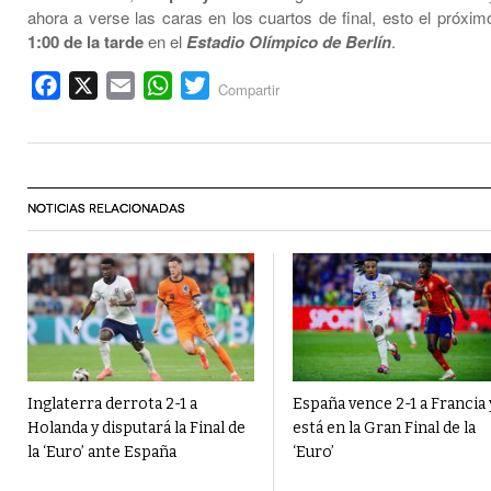
ahora a verse las caras en los cuartos de final, esto el próxim
1:00 de la tarde
en el
Estadio Olímpico de Berlín
.
Facebook
X
Email
WhatsApp
Twitter
Compartir
NOTICIAS RELACIONADAS
Inglaterra derrota 2-1 a
España vence 2-1 a Francia 
Holanda y disputará la Final de
está en la Gran Final de la
la ‘Euro’ ante España
‘Euro’