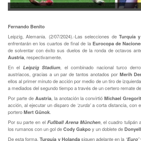
Fernando Benito
Leipzig, Alemania. (2/07/2024).-Las selecciones de
Turquía y
enfrentarán en los cuartos de final de la
Eurocopa de Nacione
de solventar con éxito sus duelos de la ronda de octavos an
Austria
, respectivamente.
En el
Leipzig Stadium
, el combinado nacional turco derr
austriacos, gracias a un par de tantos anotados por
Merih De
ellos al primer minuto de acción por medio de un tiro de izquierd
a mediados del segundo tiempo a través de un certero remate d
Por parte de
Austria
, la anotación la convirtió
Michael Gregor
acción, al ejecutar un disparo de
‘zurda’
a corta distancia, con el
portero
Mert Günok
.
Por su parte en el
Fußball Arena München
, el cuadro tulipán
los rumanos con un gol de
Cody Gakpo
y un doblete de
Donyel
De esta forma,
Turquía y Holanda
siguen adelante en la
‘Euro’