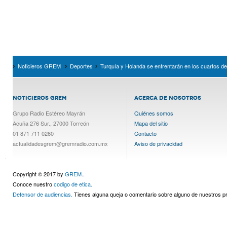
Noticieros GREM
Deportes
Turquía y Holanda se enfrentarán en los cuartos de f
NOTICIEROS GREM
ACERCA DE NOSOTROS
Grupo Radio Estéreo Mayrán
Quiénes somos
Acuña 276 Sur., 27000 Torreón
Mapa del sitio
01 871 711 0260
Contacto
actualidadesgrem@gremradio.com.mx
Aviso de privacidad
Copyright © 2017 by
GREM.
.
Conoce nuestro
codigo de etica.
Defensor de audiencias.
Tienes alguna queja o comentario sobre alguno de nuestros 