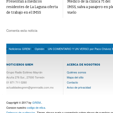
Presentan a médicos
Médico de la clínica 71 del
residentes de La Laguna oferta
IMSS, salva a pasajero en p
de trabajo en el IMSS
vuelo
Comenta esta noticia
Noticieros GREM
Opinión
UN COMENTARIO Y UN VERSO por Paco Chávez B
NOTICIEROS GREM
ACERCA DE NOSOTROS
Grupo Radio Estéreo Mayrán
Quiénes somos
Acuña 276 Sur., 27000 Torreón
Mapa del sitio
01 871 711 0260
Contacto
actualidadesgrem@gremradio.com.mx
Aviso de privacidad
Copyright © 2017 by
GREM.
.
Conoce nuestro
codigo de etica.
Defensor de audiencias.
Tienes alguna queja o comentario sobre alguno de nuestros 