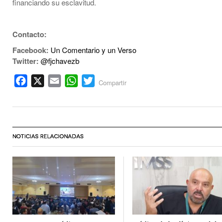
financiando su esclavitud.
Contacto:
Facebook:
Un Comentario y un Verso
Twitter:
@fjchavezb
Facebook
X
Email
WhatsApp
Twitter
Compartir
NOTICIAS RELACIONADAS