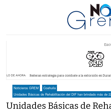
Esc
Alertan por plaga de garrapatas en Villa Zaragoza
- hace 
Reiteran estrategia para combate a la extorsión en Dura
LO DE AHORA:
Por falta de agua, vecinos de Villa Zaragoza bloquearon
Plantean fideicomiso federal para operar Agua Saludabl
Noticieros GREM
Coahuila
Detienen a juez del Tribunal Superior de Justicia de Du
Unidades Básicas de Rehabilitación del DIF han brindado más de 22
Unidades Básicas de Reha