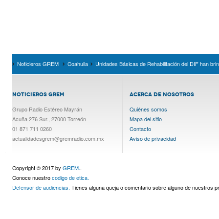
Noticieros GREM
Coahuila
Unidades Básicas de Rehabilitación del DIF han bri
NOTICIEROS GREM
ACERCA DE NOSOTROS
Grupo Radio Estéreo Mayrán
Quiénes somos
Acuña 276 Sur., 27000 Torreón
Mapa del sitio
01 871 711 0260
Contacto
actualidadesgrem@gremradio.com.mx
Aviso de privacidad
Copyright © 2017 by
GREM.
.
Conoce nuestro
codigo de etica.
Defensor de audiencias.
Tienes alguna queja o comentario sobre alguno de nuestros 