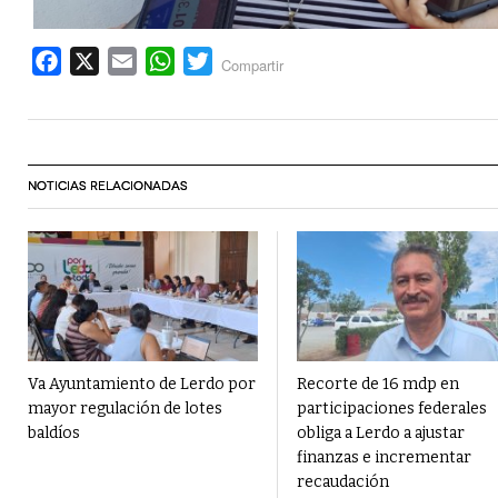
Facebook
X
Email
WhatsApp
Twitter
Compartir
NOTICIAS RELACIONADAS
Va Ayuntamiento de Lerdo por
Recorte de 16 mdp en
mayor regulación de lotes
participaciones federales
baldíos
obliga a Lerdo a ajustar
finanzas e incrementar
recaudación