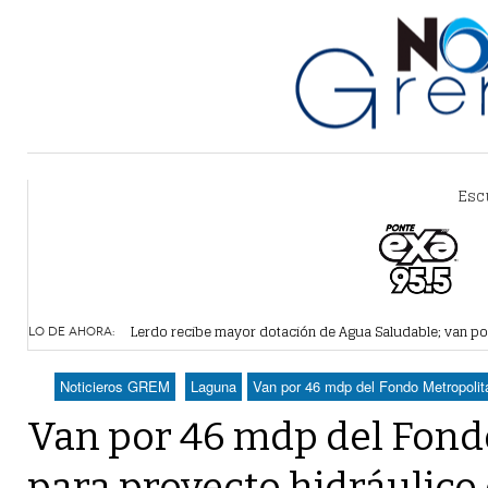
Esc
Vamos a ser parte de esta nueva etapa de Simas: gobe
Lerdo recibe mayor dotación de Agua Saludable; van p
LO DE AHORA:
Durango elegirá por insaculación y voto ciudadano a 50
horas -
Denuncian robo en oficinas de Morena Lerdo; cámaras 
Noticieros GREM
Laguna
Van por 46 mdp del Fondo Metropolita
Va Ayuntamiento de Lerdo por mayor regulación de lote
Van por 46 mdp del Fond
para proyecto hidráulico