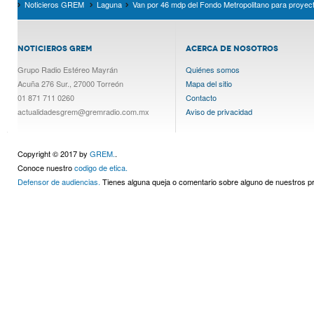
Noticieros GREM
Laguna
Van por 46 mdp del Fondo Metropolitano para proyect
NOTICIEROS GREM
ACERCA DE NOSOTROS
Grupo Radio Estéreo Mayrán
Quiénes somos
Acuña 276 Sur., 27000 Torreón
Mapa del sitio
01 871 711 0260
Contacto
actualidadesgrem@gremradio.com.mx
Aviso de privacidad
Copyright © 2017 by
GREM.
.
Conoce nuestro
codigo de etica.
Defensor de audiencias.
Tienes alguna queja o comentario sobre alguno de nuestros 