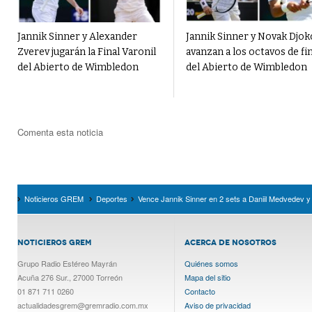
Jannik Sinner y Alexander
Jannik Sinner y Novak Djok
Zverev jugarán la Final Varonil
avanzan a los octavos de fin
del Abierto de Wimbledon
del Abierto de Wimbledon
Comenta esta noticia
Noticieros GREM
Deportes
Vence Jannik Sinner en 2 sets a Daniil Medvedev y l
NOTICIEROS GREM
ACERCA DE NOSOTROS
Grupo Radio Estéreo Mayrán
Quiénes somos
Acuña 276 Sur., 27000 Torreón
Mapa del sitio
01 871 711 0260
Contacto
actualidadesgrem@gremradio.com.mx
Aviso de privacidad