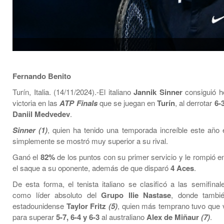
Fernando Benito
Turín, Italia. (14/11/2024).-El italiano
Jannik Sinner
consiguió h
victoria en las
ATP Finals
que se juegan en
Turín
, al derrotar
6-3
Daniil Medvedev
.
Sinner (1)
, quien ha tenido una temporada increíble este año e
simplemente se mostró muy superior a su rival.
Ganó el
82%
de los puntos con su primer servicio y le rompió 
el saque a su oponente, además de que disparó
4 Aces
.
De esta forma, el tenista italiano se clasificó a las semifinal
como líder absoluto del
Grupo Ilie Nastase
, donde tambi
estadounidense
Taylor Fritz
(5)
, quien más temprano tuvo que v
para superar
5-7, 6-4 y 6-3
al australiano
Alex de Miñaur
(7)
.