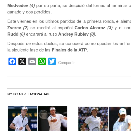
Medvedev
(4)
por su parte, se despidió del torneo al terminar 
ganado y dos perdidos.
Este viernes en los últimos partidos de la primera ronda, el ale
Zverev
(2)
se medirá al español
Carlos Alcaraz
(3)
y el no
Rudd
(6)
encarará al ruso
Andrey Rublev
(8)
.
Después de estos duelos, se conocerá como quedan los enfre
la siguiente fase de las
Finales de la ATP
.
Facebook
X
Email
WhatsApp
Twitter
Compartir
NOTICIAS RELACIONADAS