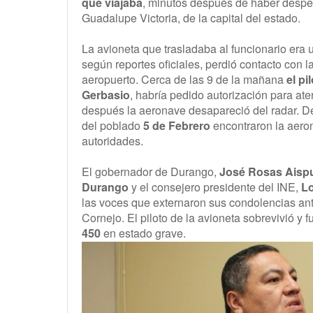
que viajaba
, minutos después de haber despe
Guadalupe Victoria, de la capital del estado.
La avioneta que trasladaba al funcionario era
según reportes oficiales, perdió contacto con la
aeropuerto. Cerca de las 9 de la mañana
el pi
Gerbasio
, habría pedido autorización para ate
después la aeronave desapareció del radar. D
del poblado
5 de Febrero
encontraron la aeron
autoridades.
El gobernador de Durango,
José Rosas Aisp
Durango
y el consejero presidente del INE,
L
las voces que externaron sus condolencias an
Cornejo. El piloto de la avioneta sobrevivió y 
450
en estado grave.