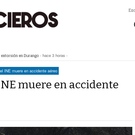
Es
lla Zaragoza
- hace 2 horas -
a extorsión en Durango
- hace 3 horas -
Zaragoza bloquearon Mieleras
- hace 3 horas -
perar Agua Saludable
- hace 3 horas -
del INE muere en accidente aéreo
r de Justicia de Durango por presunto cohecho
- hace 3 horas -
 INE muere en accidente