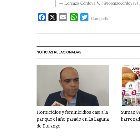
— Lorenzo Córdova V. (@lorenzocordovav)
Facebook
X
Email
WhatsApp
Twitter
Compartir
NOTICIAS RELACIONADAS
Homicidios y feminicidios casi a la
Suman 88
par que el año pasado en La Laguna
barrenad
de Durango