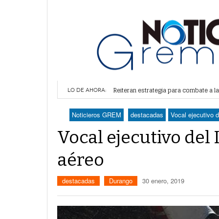
Alertan por plaga de garrapatas en Vi
Reiteran estrategia para combate a l
LO DE AHORA:
Por falta de agua, vecinos de Villa 
Plantean fideicomiso federal para o
Noticieros GREM
destacadas
Vocal ejecutivo 
Detienen a juez del Tribunal Superio
Vocal ejecutivo del
aéreo
destacadas
Durango
30 enero, 2019