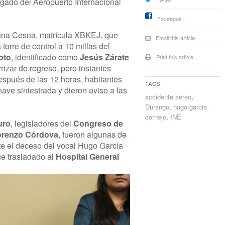
gado del Aeropuerto Internacional
Facebook
 una Cesna, matrícula XBKEJ, que
Email this article
 torre de control a 10 millas del
loto
, identificado como
Jesús Zárate
Print this article
rrizar de regreso, pero instantes
espués de las 12 horas, habitantes
Tags
ave siniestrada y dieron aviso a las
accidente aéreo
,
Durango
,
hugo garcia
cornejo
,
INE
uro
, legisladores del
Congreso de
orenzo Córdova
, fueron algunas de
te el deceso del vocal Hugo García
fue trasladado al
Hospital General