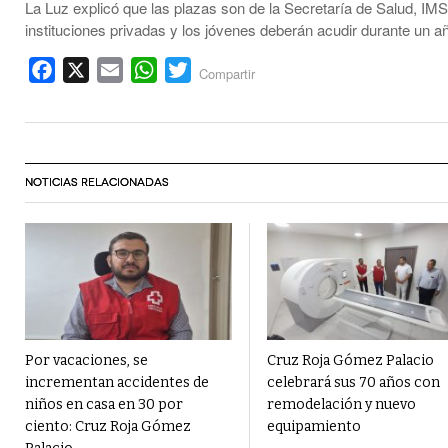
La Luz explicó que las plazas son de la Secretaría de Salud, I
instituciones privadas y los jóvenes deberán acudir durante un a
Facebook
X
Email
WhatsApp
Twitter
Compartir
NOTICIAS RELACIONADAS
Por vacaciones, se
Cruz Roja Gómez Palacio
incrementan accidentes de
celebrará sus 70 años con
niños en casa en 30 por
remodelación y nuevo
ciento: Cruz Roja Gómez
equipamiento