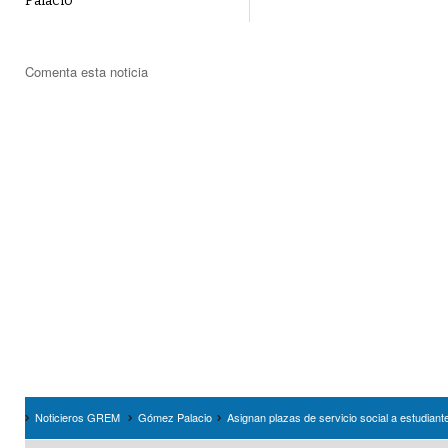
Palacio
Comenta esta noticia
Noticieros GREM
Gómez Palacio
Asignan plazas de servicio social a estudian