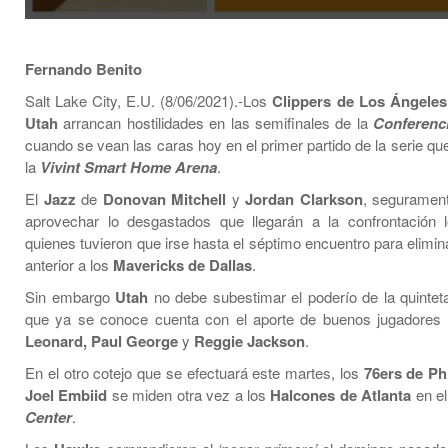
Fernando Benito
Salt Lake City, E.U. (8/06/2021).-Los
Clippers de Los Ángeles
Utah
arrancan hostilidades en las semifinales de la
Conferenc
cuando se vean las caras hoy en el primer partido de la serie qu
la
Vivint Smart Home Arena
.
El
Jazz
de
Donovan Mitchell
y
Jordan Clarkson
, segurament
aprovechar lo desgastados que llegarán a la confrontación
quienes tuvieron que irse hasta el séptimo encuentro para elimin
anterior a los
Mavericks de Dallas
.
Sin embargo
Utah
no debe subestimar el poderío de la quinteta
que ya se conoce cuenta con el aporte de buenos jugadore
Leonard, Paul George
y
Reggie Jackson
.
En el otro cotejo que se efectuará este martes, los
76ers de Phi
Joel Embiid
se miden otra vez a los
Halcones de Atlanta
en e
Center
.