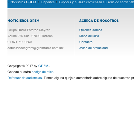
Noticieros GREM
Deportes
Clippers y el Jazz comienzan su serie de semifinal
NOTICIEROS GREM
ACERCA DE NOSOTROS
Grupo Radio Estéreo Mayrán
Quiénes somos
Acuña 276 Sur., 27000 Torreón
Mapa del sitio
01 871 711 0260
Contacto
actualidadesgrem@gremradio.com.mx
Aviso de privacidad
Copyright © 2017 by
GREM.
.
Conoce nuestro
codigo de etica.
Defensor de audiencias.
Tienes alguna queja o comentario sobre alguno de nuestros 