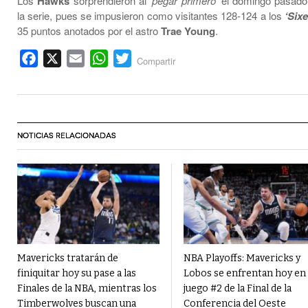
Los
Hawks
sorprendieron al
‘pegar primero’
el domingo pasado
la serie, pues se impusieron como visitantes 128-124 a los
‘Sixe
35 puntos anotados por el astro
Trae Young
.
Facebook
X
Email
WhatsApp
Twitter
Compartir
NOTICIAS RELACIONADAS
Mavericks tratarán de
NBA Playoffs: Mavericks y
finiquitar hoy su pase a las
Lobos se enfrentan hoy en 
Finales de la NBA, mientras los
juego #2 de la Final de la
Timberwolves buscan una
Conferencia del Oeste