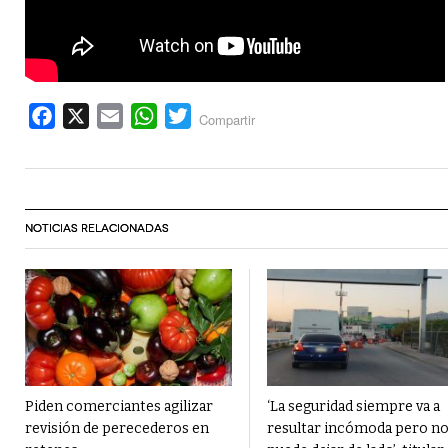
Facebook
X
Email
WhatsApp
Twitter
Compartir
NOTICIAS RELACIONADAS
Piden comerciantes agilizar
‘La seguridad siempre va a
revisión de perecederos en
resultar incómoda pero no