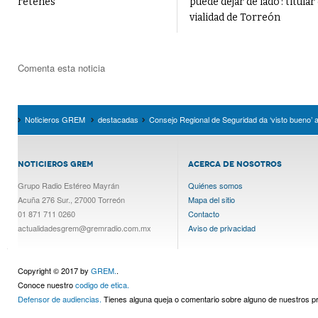
retenes
puede dejar de lado’: titular
vialidad de Torreón
Comenta esta noticia
Noticieros GREM
destacadas
Consejo Regional de Seguridad da ‘visto bueno’ a
NOTICIEROS GREM
ACERCA DE NOSOTROS
Grupo Radio Estéreo Mayrán
Quiénes somos
Acuña 276 Sur., 27000 Torreón
Mapa del sitio
01 871 711 0260
Contacto
actualidadesgrem@gremradio.com.mx
Aviso de privacidad
Copyright © 2017 by
GREM.
.
Conoce nuestro
codigo de etica.
Defensor de audiencias.
Tienes alguna queja o comentario sobre alguno de nuestros 