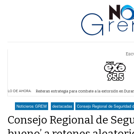
Esc
Alertan por plaga de garrapatas en Villa Zaragoza
- hace 
Reiteran estrategia para combate a la extorsión en Dura
LO DE AHORA:
Por falta de agua, vecinos de Villa Zaragoza bloquearon
Plantean fideicomiso federal para operar Agua Saludabl
Noticieros GREM
destacadas
Consejo Regional de Seguridad da
Detienen a juez del Tribunal Superior de Justicia de Du
Consejo Regional de Segu
bueno’ a retenes aleatori