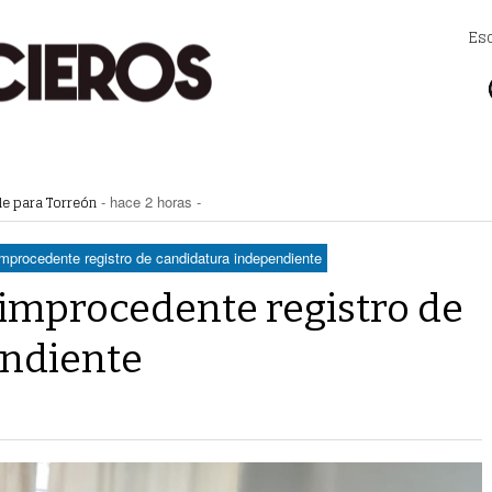
Es
e para Torreón
- hace 2 horas -
jidal
- hace 3 horas -
e poesía Enriqueta Ochoa
- hace 4 horas -
nte bajos precios de comercialización de los forrajes
- hace 4 horas -
mprocedente registro de candidatura independiente
mas laborales. ‘Hacen ver a patrones como enemigos’, considera
- hace 4 ho
 improcedente registro de
endiente