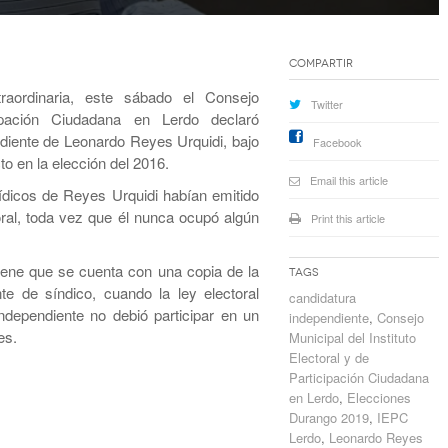
Compartir
aordinaria, este sábado el Consejo
Twitter
cipación Ciudadana en Lerdo declaró
ndiente de Leonardo Reyes Urquidi, bajo
Facebook
to en la elección del 2016.
Email this article
ídicos de Reyes Urquidi habían emitido
oral, toda vez que él nunca ocupó algún
Print this article
iene que se cuenta con una copia de la
Tags
e de síndico, cuando la ley electoral
candidatura
ndependiente no debió participar en un
independiente
,
Consejo
es.
Municipal del Instituto
Electoral y de
Participación Ciudadana
en Lerdo
,
Elecciones
Durango 2019
,
IEPC
Lerdo
,
Leonardo Reyes