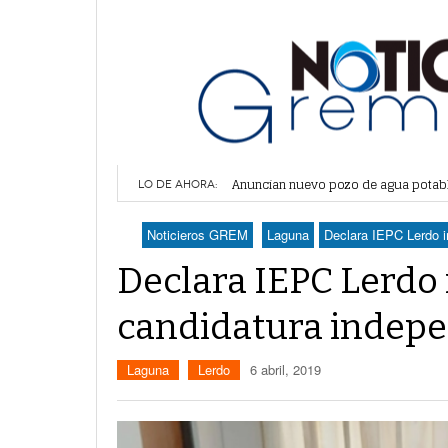
Anuncian nuevo pozo de agua potabl
Acusan detención irregular de líder e
LO DE AHORA:
Lanzan convocatoria del concurso d
Piden apoyo al Gobierno de Durango a
Noticieros GREM
Laguna
Declara IEPC Lerdo i
Expone CLIP preocupación por refor
Declara IEPC Lerdo
candidatura indep
Laguna
Lerdo
6 abril, 2019