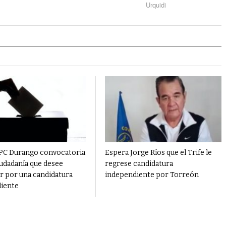
Urquidi
PC Durango convocatoria
Espera Jorge Ríos que el Trife le
iudadanía que desee
regrese candidatura
r por una candidatura
independiente por Torreón
iente