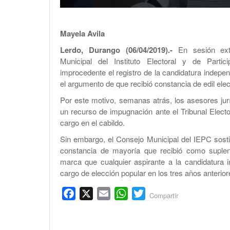
Mayela Avila
Lerdo, Durango (06/04/2019).-
En sesión extr
Municipal del Instituto Electoral y de Parti
improcedente el registro de la candidatura indepe
el argumento de que recibió constancia de edil elec
Por este motivo, semanas atrás, los asesores jur
un recurso de impugnación ante el Tribunal Elect
cargo en el cabildo.
Sin embargo, el Consejo Municipal del IEPC sost
constancia de mayoría que recibió como suplent
marca que cualquier aspirante a la candidatura i
cargo de elección popular en los tres años anterior
Facebook
X
Email
WhatsApp
Twitter
Compartir