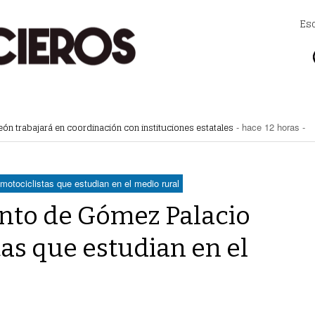
Es
eón trabajará en coordinación con instituciones estatales
- hace 12 horas -
tegia de espacios y vialidades seguras
- hace 12 horas -
 la movilidad de taxis
- hace 13 horas -
mercial de Torreón
- hace 13 horas -
ncias de construcción
- hace 13 horas -
tociclistas que estudian en el medio rural
nto de Gómez Palacio
tas que estudian en el