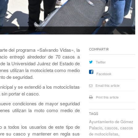
te del programa «Salvando Vidas», la
Compartir
acio entregó alrededor de 70 casos a
Twitter
 de la Universidad Juárez del Estado de
enes utilizan la motocicleta como medio
Facebook
nto de seguridad.
Email this article
nicipal y se extendió a los motociclistas
sin portar el casco.
Print this article
omueve condiciones de mayor seguridad
ienes utilizan la moto como medio de
Tags
Ayuntamiento de Gómez
o a todos los usuarios de este tipo de
Palacio
,
cascos
,
cascos
mpre su casco y mantener en regla sus
de motociclistas
,