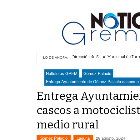
Dirección de Salud Municipal de Torr
Alcalde de Torreón implementa estra
LO DE AHORA:
Proponen más tecnología para vigilar
Detienen a 18 personas en centro co
Noticieros GREM
Gómez Palacio
Realizan en Torreón trámites de lice
Entrega Ayuntamiento de Gómez Palacio cascos a mo
Entrega Ayuntamie
cascos a motociclis
medio rural
Gómez Palacio
Laguna
28 agosto, 2024