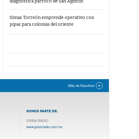
diagnostica párroco de San Agustín
Simas Torreón emprende operativo con
pipas para colonias del oriente
Más de Nosotros
SOMOS PARTE DE:
GREM RADIO
www.gremradio.com.mx