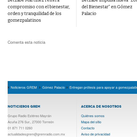
Betzabé Martínez reitera
Betzabé impulsa nueva “Zo
compromiso con el bienestar,
del Bienestar” en Gómez
orden y tranquilidad de los
Palacio
gomezpalatinos
Comenta esta noticia
Noticieros GREM
Gómez Palacio
Entregan prótesis para apoyar a gomezpalati
NOTICIEROS GREM
ACERCA DE NOSOTROS
Grupo Radio Estéreo Mayrán
Quiénes somos
Acuña 276 Sur., 27000 Torreón
Mapa del sitio
01 871 711 0260
Contacto
actualidadesgrem@gremradio.com.mx
Aviso de privacidad