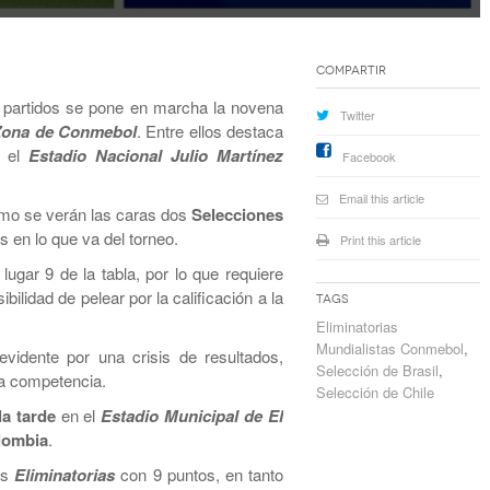
Compartir
4 partidos se pone en marcha la novena
Twitter
a Zona de Conmebol
. Entre ellos destaca
 el
Estadio Nacional Julio Martínez
Facebook
Email this article
mo se verán las caras dos
Selecciones
 en lo que va del torneo.
Print this article
gar 9 de la tabla, por lo que requiere
bilidad de pelear por la calificación a la
Tags
Eliminatorias
Mundialistas Conmebol
,
vidente por una crisis de resultados,
Selección de Brasil
,
la competencia.
Selección de Chile
la tarde
en el
Estadio Municipal de El
olombia
.
as
Eliminatorias
con 9 puntos, en tanto