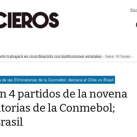
Es
eón trabajará en coordinación con instituciones estatales
- hace 16 horas -
tegia de espacios y vialidades seguras
- hace 16 horas -
 la movilidad de taxis
- hace 17 horas -
mercial de Torreón
- hace 17 horas -
ncias de construcción
- hace 17 horas -
 de las Eliminatorias de la Conmebol; destaca el Chile vs Brasil
an 4 partidos de la novena
atorias de la Conmebol;
rasil