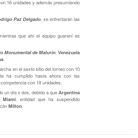
r con 16 unidades y además presumiendo
odrigo Paz Delgado
, se enfrentarán las
mientras que ahí el equipo guaraní es
io Monumental de Maturín
,
Venezuela
na
.
cha en el sexto sitio del torneo con 10
ste ha cumplido hasta ahora con las
la competencia con 18 unidades.
do un día o dos, debido a que
Argentina
de
Miami
, entidad que ha suspendido
acán
Milton
.