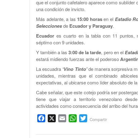
que el conjunto cafetalero aparece como sublíde
una condición de invicto.
Más adelante, a las
15:00 horas
en el
Estadio R
Selecciones
de
Ecuador y Paraguay
.
Ecuador
es cuarto en la tabla con 11 puntos, 
séptimo con 9 unidades.
Y también a las
3:00 de la tarde
, pero en el
Estad
estará midiendo fuerzas ante el poderoso
Argenti
La escuadra
‘Vino Tinto’
de manera sorpresiva mar
unidades, mientras que el combinado albicele
expectativas, al ubicarse como líder absoluto de 
Cabe señalar, que este cotejo podría ser posterga
tiene que viajar a territorio venezolano des
actividades como consecuencia del arribo del hur
Facebook
X
Email
WhatsApp
Twitter
Compartir