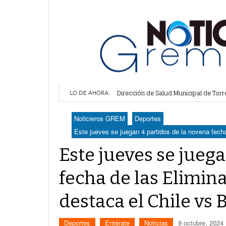
Dirección de Salud Municipal de Torr
Alcalde de Torreón implementa estra
LO DE AHORA:
Proponen más tecnología para vigilar
Detienen a 18 personas en centro co
Noticieros GREM
Deportes
Realizan en Torreón trámites de lice
Este jueves se juegan 4 partidos de la novena fecha
Este jueves se jueg
fecha de las Elimin
destaca el Chile vs B
Deportes
Entérate
Noticias
9 octubre, 2024