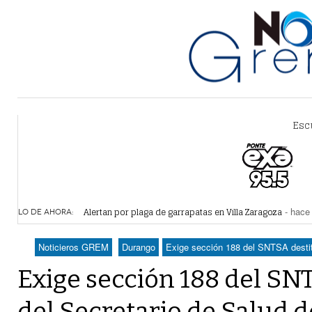
Esc
Alertan por plaga de garrapatas en Villa Zaragoza
- hace 
Reiteran estrategia para combate a la extorsión en Dura
LO DE AHORA:
Por falta de agua, vecinos de Villa Zaragoza bloquearon
Plantean fideicomiso federal para operar Agua Saludabl
Noticieros GREM
Durango
Exige sección 188 del SNTSA destit
Detienen a juez del Tribunal Superior de Justicia de Du
Exige sección 188 del SN
del Secretario de Salud 