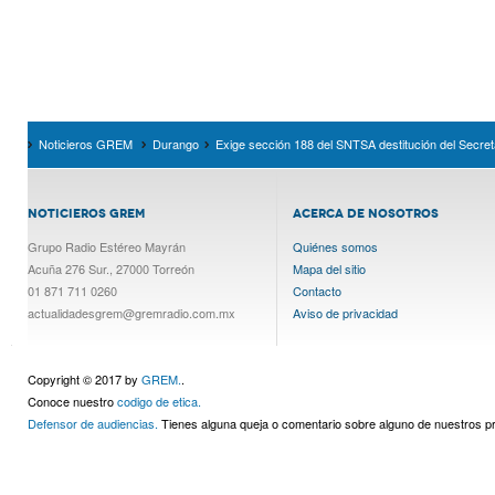
Noticieros GREM
Durango
Exige sección 188 del SNTSA destitución del Secre
NOTICIEROS GREM
ACERCA DE NOSOTROS
Grupo Radio Estéreo Mayrán
Quiénes somos
Acuña 276 Sur., 27000 Torreón
Mapa del sitio
01 871 711 0260
Contacto
actualidadesgrem@gremradio.com.mx
Aviso de privacidad
Copyright © 2017 by
GREM.
.
Conoce nuestro
codigo de etica.
Defensor de audiencias.
Tienes alguna queja o comentario sobre alguno de nuestros 