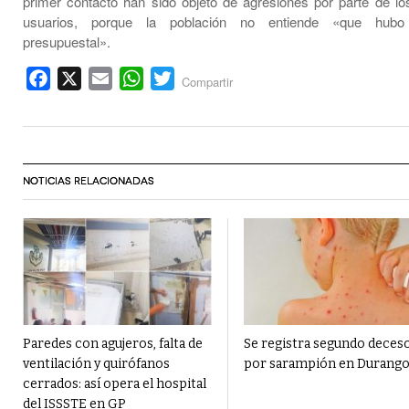
primer contacto han sido objeto de agresiones por parte de los
usuarios, porque la población no entiende «que hubo
presupuestal».
Facebook
X
Email
WhatsApp
Twitter
Compartir
NOTICIAS RELACIONADAS
Paredes con agujeros, falta de
Se registra segundo deces
ventilación y quirófanos
por sarampión en Durang
cerrados: así opera el hospital
del ISSSTE en GP