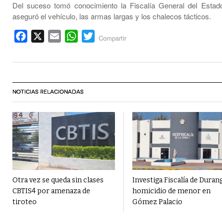
Del suceso tomó conocimiento la Fiscalía General del Estad
aseguró el vehículo, las armas largas y los chalecos tácticos.
Facebook
X
Email
WhatsApp
Twitter
Compartir
NOTICIAS RELACIONADAS
Otra vez se queda sin clases
Investiga Fiscalía de Duran
CBTIS4 por amenaza de
homicidio de menor en
tiroteo
Gómez Palacio