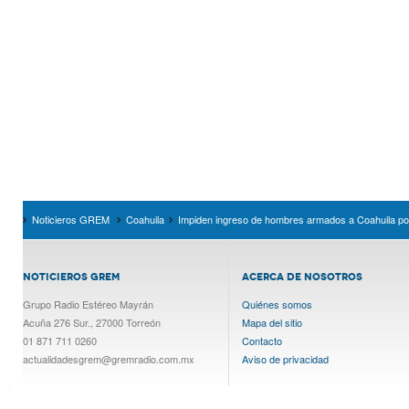
Noticieros GREM
Coahuila
Impiden ingreso de hombres armados a Coahuila por
NOTICIEROS GREM
ACERCA DE NOSOTROS
Grupo Radio Estéreo Mayrán
Quiénes somos
Acuña 276 Sur., 27000 Torreón
Mapa del sitio
01 871 711 0260
Contacto
actualidadesgrem@gremradio.com.mx
Aviso de privacidad