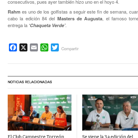
consecutivos, pues ayer también hizo uno en el hoyo 4.
Rahm
es uno de los golfistas a seguir este fin de semana, cuan
cabo la edición 84 del
Masters de Augusta
, el famoso tor
entrega la
‘Chaqueta Verde’
.
Facebook
X
Email
WhatsApp
Twitter
Compartir
NOTICIAS RELACIONADAS
El Club Campestre Torreón
Se viene la 3.a edición del