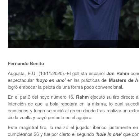
Fernando Benito
Augusta, E.U. (10/11/2020).-El golfista español
Jon Rahm
cons
espectacular
‘hoyo en uno’
en las prácticas del
Masters de A
logró embocar la pelota de una forma poco convencional.
En el par 3 del hoyo número 16,
Rahm
ejecutó su tiro directo a
intención de que la bola rebotara en la misma, lo cual suced
ocasiones y luego se subió al green donde tras realizar un exte
dio la vuelta y cayó perfecta en el agujero.
Este magistral tiro, lo realizó el jugador ibérico justamente e
cumpleaños 26 y fue por cierto el segundo
‘hole in one’
que con