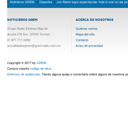
Noticieros GREM
Deportes
Jon Rahm logra espectacular ‘hole in one’ en las p
NOTICIEROS GREM
ACERCA DE NOSOTROS
Grupo Radio Estéreo Mayrán
Quiénes somos
Acuña 276 Sur., 27000 Torreón
Mapa del sitio
01 871 711 0260
Contacto
actualidadesgrem@gremradio.com.mx
Aviso de privacidad
Copyright © 2017 by
GREM.
.
Conoce nuestro
codigo de etica.
Defensor de audiencias.
Tienes alguna queja o comentario sobre alguno de nuestros 