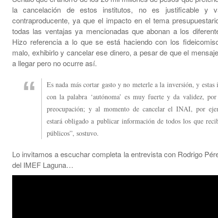
la cancelación de estos institutos, no es justificable y v
contraproducente, ya que el impacto en el tema presupuestar
todas las ventajas ya mencionadas que abonan a los diferent
Hizo referencia a lo que se está haciendo con los fideicomiso
malo, exhibirlo y cancelar ese dinero, a pesar de que el mensaj
a llegar pero no ocurre así.
Es nada más cortar gasto y no meterle a la inversión, y estas i
con la palabra ‘autónoma’ es muy fuerte y da validez, por
preocupación; y al momento de cancelar el INAI, por eje
estará obligado a publicar información de todos los que reci
públicos”, sostuvo.
Lo invitamos a escuchar completa la entrevista con Rodrigo Pére
del IMEF Laguna…