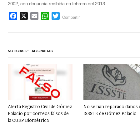
2002, con denuncia recibida en febrero del 2013.
Facebook
X
Email
WhatsApp
Twitter
Compartir
NOTICIAS RELACIONADAS
Alerta Registro Civil de Gómez
No se han reparado daños 
Palacio por correos falsos de
ISSSTE de Gómez Palacio
la CURP Biométrica