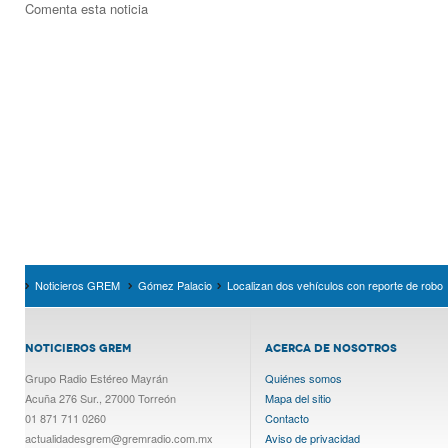
Comenta esta noticia
Noticieros GREM
Gómez Palacio
Localizan dos vehículos con reporte de robo
NOTICIEROS GREM
ACERCA DE NOSOTROS
Grupo Radio Estéreo Mayrán
Quiénes somos
Acuña 276 Sur., 27000 Torreón
Mapa del sitio
01 871 711 0260
Contacto
actualidadesgrem@gremradio.com.mx
Aviso de privacidad