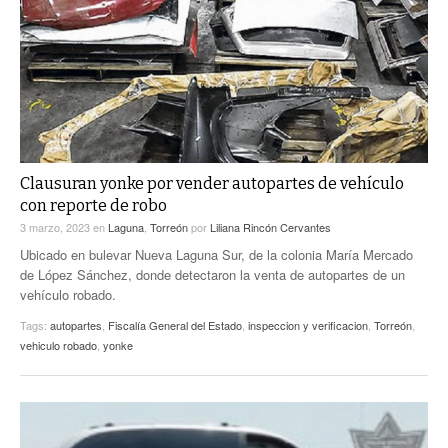
ACTUALIDADES GREM
PC29
EL EXACTO
GLOBO
EXA INFORMA
CONTEXTOS
DIÁLOGOS CON LA HISTORIA
TRAYECTO LAGUNA
TWEETS AND BEATS
A MEDIA MAÑANA
LA MEJOR 97.1 ESTÉREO GALLITO
A TODA LEY
Clausuran yonke por vender autopartes de vehículo
ACTUALIDADES GREM
con reporte de robo
ENTRE LAGUNEROS
PULSO
3 marzo, 2023
en
Laguna
,
Torreón
por
Liliana Rincón Cervantes
Ubicado en bulevar Nueva Laguna Sur, de la colonia María Mercado
LA MEJOR INFORMACIÓN
de López Sánchez, donde detectaron la venta de autopartes de un
vehículo robado.
Tags:
autopartes
,
Fiscalía General del Estado
,
inspeccion y verificacion
,
Torreón
,
vehiculo robado
,
yonke