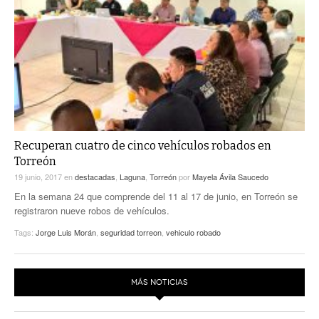
Recuperan cuatro de cinco vehículos robados en
Torreón
19 junio, 2017
en
destacadas
,
Laguna
,
Torreón
por
Mayela Ávila Saucedo
En la semana 24 que comprende del 11 al 17 de junio, en Torreón se
registraron nueve robos de vehículos.
Tags:
Jorge Luis Morán
,
seguridad torreon
,
vehiculo robado
MÁS NOTICIAS