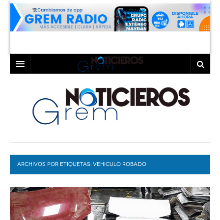
INICIO
LAGUNA
COAHUILA
TORREÓN
DURANGO
GÓMEZ PALACIO
ARCHIVOS POR ETIQUETAS:
DEPORTES
LERDO
VEHICULO ROBADO
PROGRAMAS
COLABORADORES
EXA