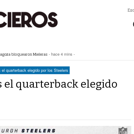
Es
Zaragoza bloquearon Mieleras
- hace 4 mins -
perar Agua Saludable
- hace 9 mins -
r de Justicia de Durango por presunto cohecho
- hace 25 mins -
e para Torreón
- hace 3 horas -
 el quarterback elegido por los Steelers
jidal
- hace 3 horas -
s el quarterback elegido