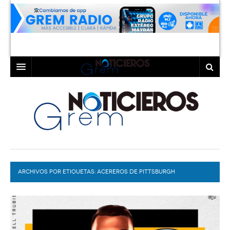
INICIO
LAGUNA
COAHUILA
TORREÓN
DURANGO
GÓMEZ PALACIO
ARCHIVOS POR ETIQUETAS:
DEPORTES
LERDO
ACEREROS DE PITTSBURGH
PROGRAMAS
COLABORADORES
EXA