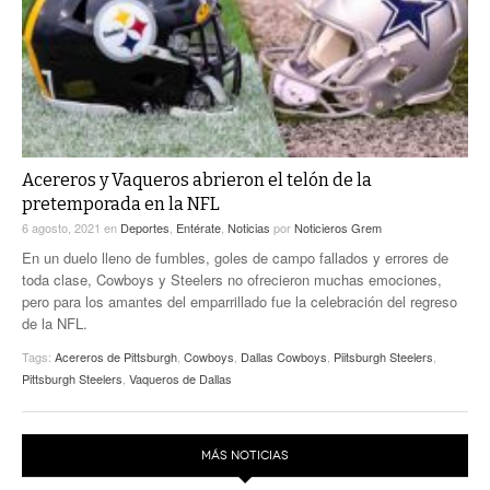
Acereros y Vaqueros abrieron el telón de la
pretemporada en la NFL
6 agosto, 2021
en
Deportes
,
Entérate
,
Noticias
por
Noticieros Grem
En un duelo lleno de fumbles, goles de campo fallados y errores de
toda clase, Cowboys y Steelers no ofrecieron muchas emociones,
pero para los amantes del emparrillado fue la celebración del regreso
de la NFL.
Tags:
Acereros de Pittsburgh
,
Cowboys
,
Dallas Cowboys
,
Piitsburgh Steelers
,
Pittsburgh Steelers
,
Vaqueros de Dallas
MÁS NOTICIAS