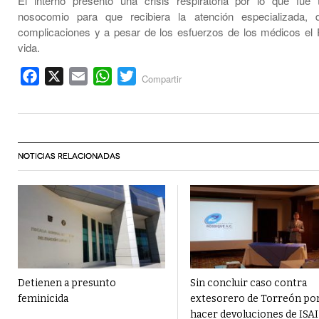
El interno presento una crisis respiratoria por lo que fue 
nosocomio para que recibiera la atención especializada, 
complicaciones y a pesar de los esfuerzos de los médicos el 
vida.
Facebook
X
Email
WhatsApp
Twitter
Compartir
NOTICIAS RELACIONADAS
Detienen a presunto
Sin concluir caso contra
feminicida
extesorero de Torreón po
hacer devoluciones de ISAI