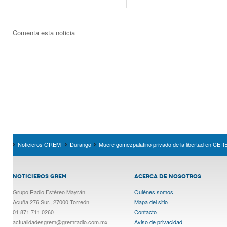
Comenta esta noticia
Noticieros GREM
Durango
Muere gomezpalatino privado de la libertad en CE
NOTICIEROS GREM
ACERCA DE NOSOTROS
Grupo Radio Estéreo Mayrán
Quiénes somos
Acuña 276 Sur., 27000 Torreón
Mapa del sitio
01 871 711 0260
Contacto
actualidadesgrem@gremradio.com.mx
Aviso de privacidad