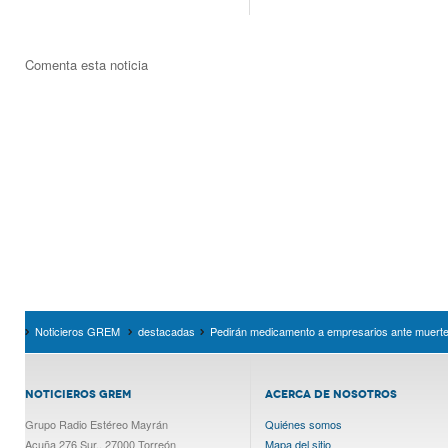
Comenta esta noticia
Noticieros GREM
destacadas
Pedirán medicamento a empresarios ante muerte d
NOTICIEROS GREM
ACERCA DE NOSOTROS
Grupo Radio Estéreo Mayrán
Quiénes somos
Acuña 276 Sur., 27000 Torreón
Mapa del sitio