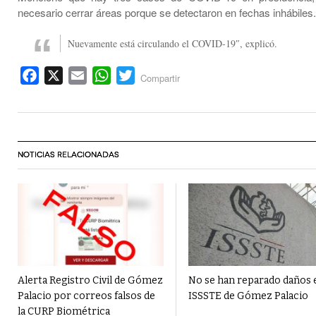
necesario cerrar áreas porque se detectaron en fechas inhábiles.
Nuevamente está circulando el COVID-19″, explicó.
Facebook
X
Email
WhatsApp
Twitter
Compartir
NOTICIAS RELACIONADAS
Alerta Registro Civil de Gómez
No se han reparado daños 
Palacio por correos falsos de
ISSSTE de Gómez Palacio
la CURP Biométrica