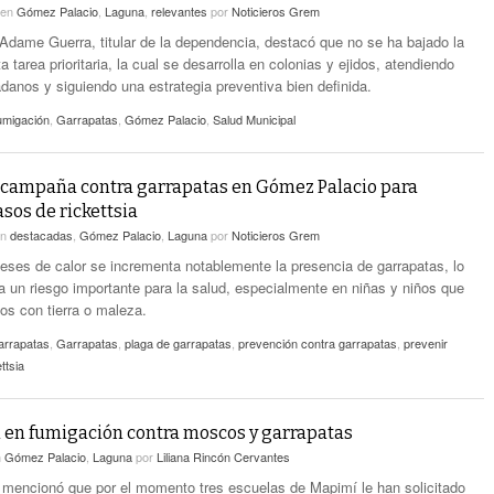
en
Gómez Palacio
,
Laguna
,
relevantes
por
Noticieros Grem
Adame Guerra, titular de la dependencia, destacó que no se ha bajado la
a tarea prioritaria, la cual se desarrolla en colonias y ejidos, atendiendo
adanos y siguiendo una estrategia preventiva bien definida.
umigación
,
Garrapatas
,
Gómez Palacio
,
Salud Municipal
campaña contra garrapatas en Gómez Palacio para
sos de rickettsia
en
destacadas
,
Gómez Palacio
,
Laguna
por
Noticieros Grem
eses de calor se incrementa notablemente la presencia de garrapatas, lo
a un riesgo importante para la salud, especialmente en niñas y niños que
os con tierra o maleza.
arrapatas
,
Garrapatas
,
plaga de garrapatas
,
prevención contra garrapatas
,
prevenir
ttsia
 en fumigación contra moscos y garrapatas
n
Gómez Palacio
,
Laguna
por
Liliana Rincón Cervantes
o mencionó que por el momento tres escuelas de Mapimí le han solicitado