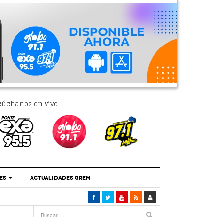
cúchanos en vivo
ES
ACTUALIDADES GREM
‘Se Vale Soñar Con Una Contraloría Ciudadana’
- 6 febrero, 2023
Por PC29