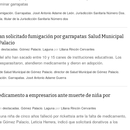
iminar garrapatas
umigación
,
Garrapatas
,
José Antonio Adame de León
,
Jurisdicción Sanitaria Número Dos
,
ia
,
titular de la Jurisdicción Sanitaria Número dos
an solicitado fumigación por garrapatas: Salud Municipal
Palacio
n
destacadas
,
Gómez Palacio
,
Laguna
por
Liliana Rincón Cervantes
del año han sacado entre 10 y 15 canes de instituciones educativas. Los
esparasitaron, atendieron medicamente y dieron en adopción.
 de Salud Municipal de Gómez Palacio
,
director de Salud Municipal de Gómez Palacio
,
ación
,
Garrapatas
,
José Antonio Adame Guerra
dicamento a empresarios ante muerte de niña por
en
destacadas
,
Gómez Palacio
,
Laguna
por
Liliana Rincón Cervantes
una niña de cinco años falleció por rickettsia ante la falta de medicamento,
e Gómez Palacio, Leticia Herrera, indicó que solicitará donativos a los