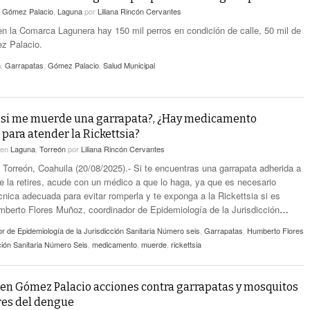
n
Gómez Palacio
,
Laguna
por
Liliana Rincón Cervantes
n la Comarca Lagunera hay 150 mil perros en condición de calle, 50 mil de
z Palacio.
n
,
Garrapatas
,
Gómez Palacio
,
Salud Municipal
 si me muerde una garrapata?, ¿Hay medicamento
 para atender la Rickettsia?
en
Laguna
,
Torreón
por
Liliana Rincón Cervantes
n Torreón, Coahuila (20/08/2025).- Si te encuentras una garrapata adherida a
te la retires, acude con un médico a que lo haga, ya que es necesario
écnica adecuada para evitar romperla y te exponga a la Rickettsia si es
mberto Flores Muñoz, coordinador de Epidemiología de la Jurisdicción
…
r de Epidemiología de la Jurisdicción Sanitaria Número seis
,
Garrapatas
,
Humberto Flores
ción Sanitaria Número Seis
,
medicamento
,
muerde
,
rickettsia
en Gómez Palacio acciones contra garrapatas y mosquitos
res del dengue