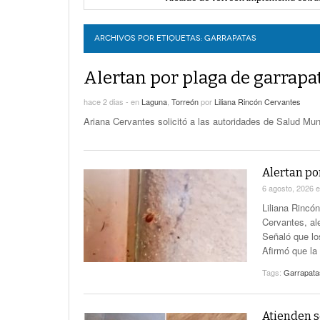
Proponen más tecnología para vigilar
LERDO
Detienen a 18 personas en centro co
Realizan en Torreón trámites de lice
ARCHIVOS POR ETIQUETAS:
GARRAPATAS
Alertan por plaga de garrapa
hace 2 dias -
en
Laguna
,
Torreón
por
Liliana Rincón Cervantes
Ariana Cervantes solicitó a las autoridades de Salud Mun
Alertan po
6 agosto, 2026
Liliana Rincó
Cervantes, ale
Señaló que los
Afirmó que la
Tags:
Garrapata
Atienden s