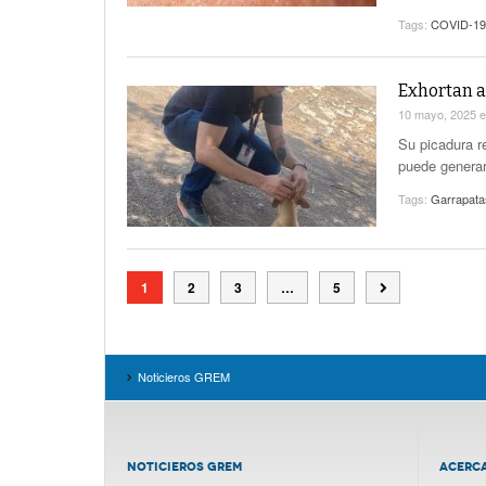
Tags:
COVID-19
Exhortan a
10 mayo, 2025
Su picadura r
puede generar
Tags:
Garrapata
1
2
3
…
5
Noticieros GREM
NOTICIEROS GREM
ACERC