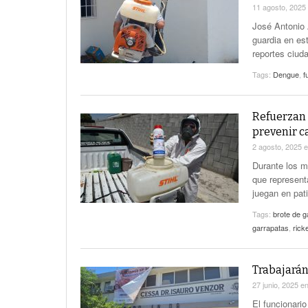
11 agosto, 2025
José Antonio 
guardia en est
reportes ciud
Tags:
Dengue
,
f
Refuerzan 
prevenir ca
2 agosto, 2025
Durante los m
que represent
juegan en pati
Tags:
brote de g
garrapatas
,
ricke
Trabajarán
27 junio, 2025
e
El funcionari