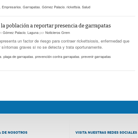
,
Empresarios
,
Garrapatas
,
Gómez Palacio
,
rickettsia
,
Salud
 la población a reportar presencia de garrapatas
en
Gómez Palacio
,
Laguna
por
Noticieros Grem
epresenta un factor de riesgo para contraer rickettsiosis, enfermedad que
 síntomas graves si no se detecta y trata oportunamente.
s
,
plaga de garrapatas
,
prevención contra garrapatas
,
prevenir garrapatas
A DE NOSOTROS
VISITA NUESTRAS REDES SOCIALES