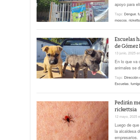
apoyo para el
Tags:
Dengue
,
f
moscos
,
ricketts
Escuelas h
de Gómez 
13 junio, 2025
e
En lo que va 
animales se d
Tags:
Dirección
Escuelas
,
fumig
Pedirán me
rickettsia
12 mayo, 2025
Luego de que 
la alcaldesa d
empresarios.