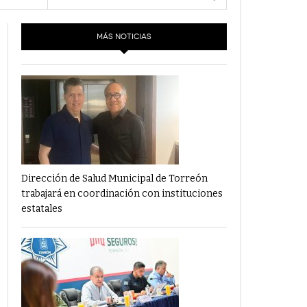
- 6 junio,
Los Dichos Y La Velocidad Por PC29
2022
MÁS NOTICIAS
‘Los Partidos Políticos No Merecen
- 18 mayo, 2022
Financiamiento’ Por PC29
‘La Laguna: Bomba De Tiempo Por Falta De
- 17 mayo, 2021
Planeación’ Por PC29
‘Las Corrupciones, Sus Formas Y Efectos’ Por
- 7 mayo, 2021
PC29
Dirección de Salud Municipal de Torreón
trabajará en coordinación con instituciones
estatales