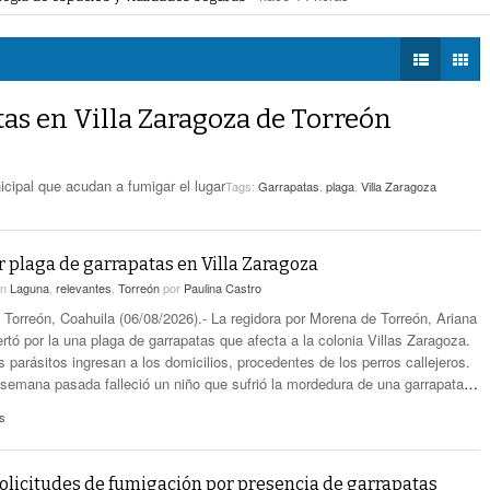
- hace 13 horas -
Estatales
 la movilidad de taxis
- hace 14 horas -
DIÁLOGOS CON LA
mercial de Torreón
- hace 14 horas -
HISTORIA
Alcalde De Torreón Implementa Estrategia De
ncias de construcción
- hace 14 horas -
- hace 14 horas -
Espacios Y Vialidades Seguras
TWEETS AND
BEATS
tas en Villa Zaragoza de Torreón
Proponen Más Tecnología Para Vigilar La
LA MEJOR 97.1
- hace 14 horas -
Movilidad De Taxis
ESTÉREO GALLITO
Detienen A 18 Personas En Centro Comercial
icipal que acudan a fumigar el lugar
Tags:
Garrapatas
,
plaga
,
Villa Zaragoza
- hace 14 horas -
De Torreón
Realizan En Torreón Trámites De Licencias De
r plaga de garrapatas en Villa Zaragoza
- hace 14 horas -
Construcción
en
Laguna
,
relevantes
,
Torreón
por
Paulina Castro
n Torreón, Coahuila (06/08/2026).- La regidora por Morena de Torreón, Ariana
rtó por la una plaga de garrapatas que afecta a la colonia Villas Zaragoza.
 parásitos ingresan a los domicilios, procedentes de los perros callejeros.
 semana pasada falleció un niño que sufrió la mordedura de una garrapata
…
s
olicitudes de fumigación por presencia de garrapatas