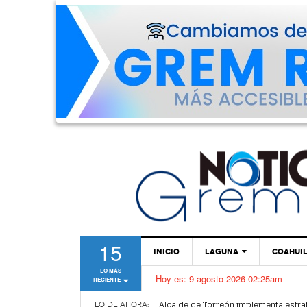
15
INICIO
LAGUNA
COAHUI
LO MÁS
Hoy es:
9 agosto 2026 02:25am
RECIENTE
TORREÓN
Dirección de Salud Municipal de Torr
Alcalde de Torreón implementa estra
GÓMEZ PALACIO
LO DE AHORA: