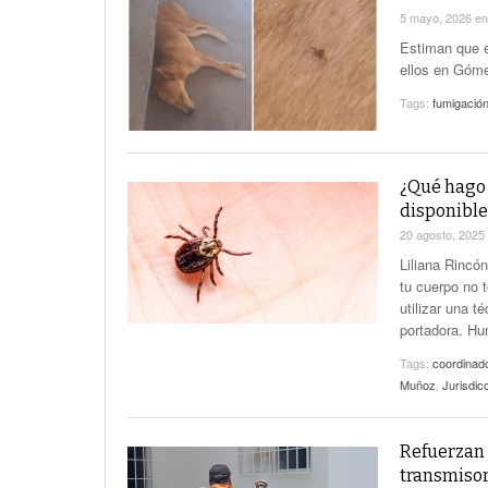
5 mayo, 2026
e
Estiman que e
ellos en Góme
Tags:
fumigació
¿Qué hago
disponible
20 agosto, 2025
Liliana Rincó
tu cuerpo no 
utilizar una t
portadora. Hu
Tags:
coordinado
Muñoz
,
Jurisdic
Refuerzan 
transmiso