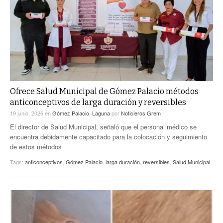
ACTUALIDADES GREM
PC29
EL EXACTO
GLOBO
EXA INFORMA
CONTEXTOS
DIÁLOGOS CON LA HISTORIA
TRAYECTO LAGUNA
TWEETS AND BEATS
A MEDIA MAÑANA
LA MEJOR 97.1 ESTÉREO GALLITO
A TODA LEY
Ofrece Salud Municipal de Gómez Palacio métodos
ACTUALIDADES GREM
anticonceptivos de larga duración y reversibles
ENTRE LAGUNEROS
PULSO
19 junio, 2026
en
Gómez Palacio
,
Laguna
por
Noticieros Grem
El director de Salud Municipal, señaló que el personal médico se
LA MEJOR INFORMACIÓN
encuentra debidamente capacitado para la colocación y seguimiento
de estos métodos
Tags:
anticonceptivos
,
Gómez Palacio
,
larga duración
,
reversibles
,
Salud Municipal