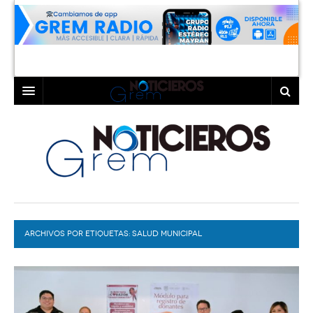
INICIO
LAGUNA
COAHUILA
TORREÓN
DURANGO
GÓMEZ PALACIO
ARCHIVOS POR ETIQUETAS:
DEPORTES
LERDO
SALUD MUNICIPAL
PROGRAMAS
COLABORADORES
EXA