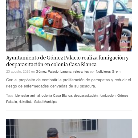
Ayuntamiento de Gómez Palacio realiza fumigación y
desparasitación en colonia Casa Blanca
23 agosto, 2025
en
Gómez Palacio
,
Laguna
,
relevantes
por
Noticieros Grem
Con el propósito de combatir la proliferación de garrapatas y reducir el
riesgo de enfermedades derivadas de su picadura.
Tags:
bienestar animal
,
colonia Casa Blanca
,
desparasitación
,
fumigación
,
Gómez
Palacio
,
rickettsia
,
Salud Municipal