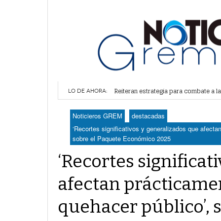
Alertan por plaga de garrapatas en Vi
Reiteran estrategia para combate a l
LO DE AHORA:
Por falta de agua, vecinos de Villa 
Plantean fideicomiso federal para o
Noticieros GREM
destacadas
Detienen a juez del Tribunal Superio
‘Recortes significativos y generalizados que afecta
sobre el Paquete Económico 2025
‘Recortes significat
afectan prácticamen
quehacer público’, s