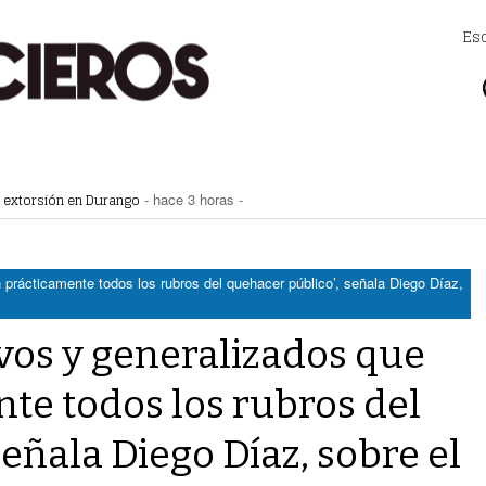
Es
lla Zaragoza
- hace 3 horas -
a extorsión en Durango
- hace 3 horas -
Zaragoza bloquearon Mieleras
- hace 3 horas -
perar Agua Saludable
- hace 3 horas -
r de Justicia de Durango por presunto cohecho
- hace 4 horas -
n prácticamente todos los rubros del quehacer público’, señala Diego Díaz,
ivos y generalizados que
te todos los rubros del
eñala Diego Díaz, sobre el