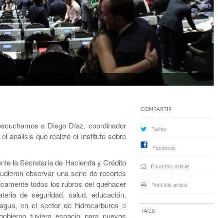
Compartir
scuchamos a Diego Díaz, coordinador
Twitter
 análisis que realizó el Instituto sobre
Facebook
nte la Secretaría de Hacienda y Crédito
Email this article
dieron observar una serie de recortes
ticamente todos los rubros del quehacer
Print this article
eria de seguridad, salud, educación,
 agua, en el sector de hidrocarburos e
Tags
o gobierno tuviera espacio para nuevos