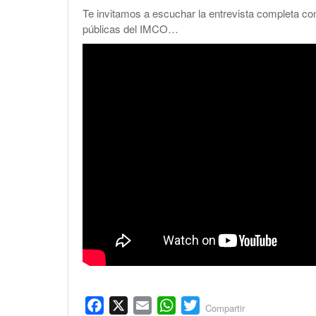
Te invitamos a escuchar la entrevista completa co
públicas del IMCO…
Facebook
X
Email
WhatsApp
Twitter
Compartir