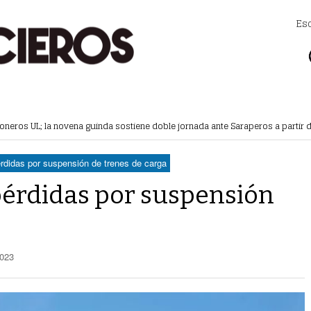
Es
doneros UL; la novena guinda sostiene doble jornada ante Saraperos a partir d
 mins -
cendia palma, no hubo lesionados
- hace 2 horas -
l de Coahuila
- hace 2 horas -
pérdidas por suspensión de trenes de carga
uímetros de Gómez Palacio
- hace 17 horas -
 pérdidas por suspensión
2023