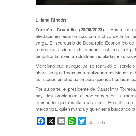
Liliana Rincón
Torreón, Coahuila (25/09/2023).-
Hasta el mo
afectaciones económicas con motivo de la limitac
carga. El secretario de Desarrollo Económico de 
mercancías vienen de muchos estados del pa
perjudica también a industrias instaladas en otras 
Mencionó que aunque ya se reanudó el servicio 
ahora es que Texas está realizando revisiones ex
se traduce en afectación para quienes trasladan p
Por su parte, el presidente de Canacintra Torreón,
hay dos problemas: el sobrecosto de la merc
transporte que resulta más caro. Resaltó que h
mercancía, quien manda y quien está buscando otro
Facebook
X
Email
WhatsApp
Twitter
Compartir