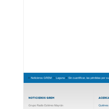
Noticieros GREM
Laguna
Sin cuantificar, las pérdidas por 
NOTICIEROS GREM
ACERC
Grupo Radio Estéreo Mayrán
Quiénes