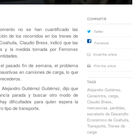
Compartir
mento no se han cuantificado las
Twitter
ión de los recorridos en los trenes de
Coahuila, Claudio Bress, indicó que las
Facebook
ís y la medida tomada por Ferromex
Email this article
entidades.
el pasado fin de semana, el problema
Print this article
haustivas en camiones de carga, lo que
erecederos.
Tags
 Alejandro Gutiérrez Gutiérrez, dijo que
Alejandro Gutiérrez
,
ancía parada y buscar otro modo de
Canacintra
,
carga
,
ay dificultades para quien espera la
Claudio Brees
,
 tipo de transporte.
mercancías
,
pérdidas
,
secretario de Desarrollo
Económico de Coahuila
,
Transporte
,
Trenes de
carga