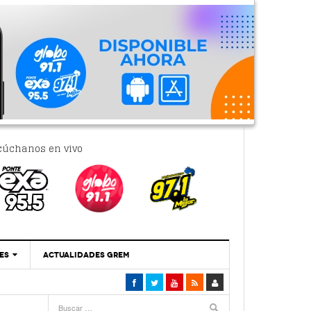
cúchanos en vivo
ES
ACTUALIDADES GREM
‘Se Vale Soñar Con Una Contraloría Ciudadana’
- 6 febrero, 2023
Por PC29