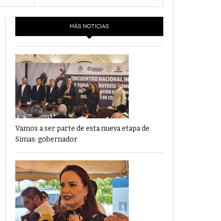
- 6 junio,
Los Dichos Y La Velocidad Por PC29
2022
MÁS NOTICIAS
‘Los Partidos Políticos No Merecen
- 18 mayo, 2022
Financiamiento’ Por PC29
‘La Laguna: Bomba De Tiempo Por Falta De
- 17 mayo, 2021
Planeación’ Por PC29
‘Las Corrupciones, Sus Formas Y Efectos’ Por
- 7 mayo, 2021
PC29
Vamos a ser parte de esta nueva etapa de
Simas: gobernador