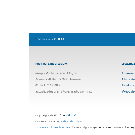
Noticieros GREM
NOTICIEROS GREM
ACERC
Grupo Radio Estéreo Mayrán
Quiénes
Acuña 276 Sur., 27000 Torreón
Mapa del 
01 871 711 0260
Contact
actualidadesgrem@gremradio.com.mx
Aviso de
Copyright © 2017 by
GREM.
.
Conoce nuestro
codigo de etica.
Defensor de audiencias.
Tienes alguna queja o comentario sobre a