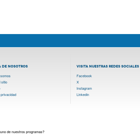
A DE NOSOTROS
VISITA NUESTRAS REDES SOCIALES
 somos
Facebook
sitio
X
o
Instagram
 privacidad
Linkedin
lguno de nuestros programas?