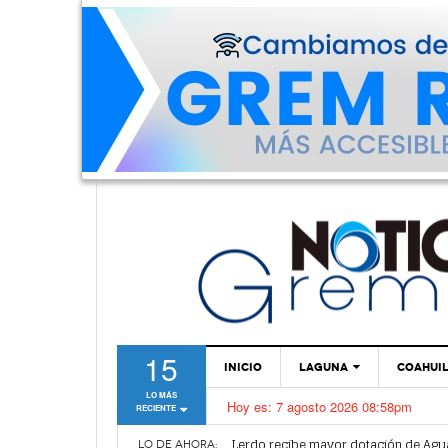
15
INICIO
LAGUNA
COAHUI
LO MÁS
Hoy es:
7 agosto 2026 08:58pm
RECIENTE
TORREÓN
Vamos a ser parte de esta nueva et
Lerdo recibe mayor dotación de Agu
GÓMEZ PALACIO
LO DE AHORA: