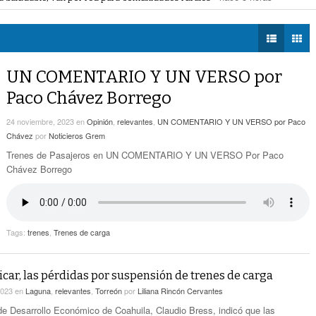
voto ciudadano a 50 jueces en 2028
- hace 6 horas -
DIÁLOGOS CON LA
- hace 6 horas -
Detectan Robo A Través Del C2
na Lerdo; cámaras captan a responsables
- hace 6 horas -
HISTORIA
regulación de lotes baldíos
- hace 6 horas -
TWEETS AND
Sistema Vial Revolución-Vasconcelos Tiene Un
BEATS
UN COMENTARIO Y UN VERSO por
- hace 7 horas -
Avance De 33 Por Ciento
LA MEJOR 97.1
Paco Chávez Borrego
ESTÉREO GALLITO
No Hubo Daños A Obras Del Sistema Vial
- hace
Abastos- Independencia Por Las Lluvias
24 noviembre, 2023
en
Opinión
,
relevantes
,
UN COMENTARIO Y UN VERSO por Paco
8 horas -
Chávez
por
Noticieros Grem
Trenes de Pasajeros en UN COMENTARIO Y UN VERSO Por Paco
Coparmex Laguna Se Reunirá Con CFE La
Chávez Borrego
- hace 8 horas -
Próxima Semana
Tags:
trenes
,
Trenes de carga
ficar, las pérdidas por suspensión de trenes de carga
2023
en
Laguna
,
relevantes
,
Torreón
por
Liliana Rincón Cervantes
 de Desarrollo Económico de Coahuila, Claudio Bress, indicó que las