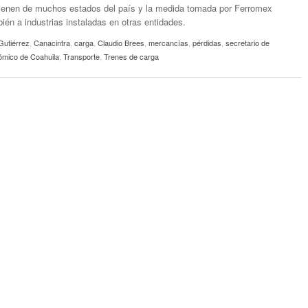
ienen de muchos estados del país y la medida tomada por Ferromex
ién a industrias instaladas en otras entidades.
Gutiérrez
,
Canacintra
,
carga
,
Claudio Brees
,
mercancías
,
pérdidas
,
secretario de
ómico de Coahuila
,
Transporte
,
Trenes de carga