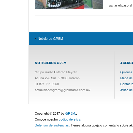
ganar el paso al 
Noticieros GREM
NOTICIEROS GREM
ACERC
Grupo Radio Estéreo Mayrán
Quiénes
Acuña 276 Sur., 27000 Torreón
Mapa del 
01 871 711 0260
Contact
actualidadesgrem@gremradio.com.mx
Aviso de
Copyright © 2017 by
GREM.
.
Conoce nuestro
codigo de etica.
Defensor de audiencias.
Tienes alguna queja o comentario sobre a