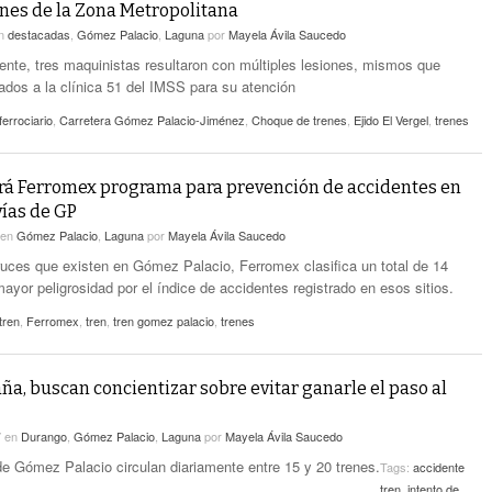
nes de la Zona Metropolitana
n
destacadas
,
Gómez Palacio
,
Laguna
por
Mayela Ávila Saucedo
ente, tres maquinistas resultaron con múltiples lesiones, mismos que
dados a la clínica 51 del IMSS para su atención
ferrociario
,
Carretera Gómez Palacio-Jiménez
,
Choque de trenes
,
Ejido El Vergel
,
trenes
rá Ferromex programa para prevención de accidentes en
vías de GP
en
Gómez Palacio
,
Laguna
por
Mayela Ávila Saucedo
cruces que existen en Gómez Palacio, Ferromex clasifica un total de 14
ayor peligrosidad por el índice de accidentes registrado en esos sitios.
tren
,
Ferromex
,
tren
,
tren gomez palacio
,
trenes
a, buscan concientizar sobre evitar ganarle el paso al
7
en
Durango
,
Gómez Palacio
,
Laguna
por
Mayela Ávila Saucedo
de Gómez Palacio circulan diariamente entre 15 y 20 trenes.
Tags:
accidente
tren
,
intento de