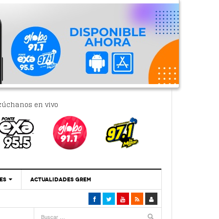
cúchanos en vivo
ES
ACTUALIDADES GREM
‘Se Vale Soñar Con Una Contraloría Ciudadana’
- 6 febrero, 2023
Por PC29