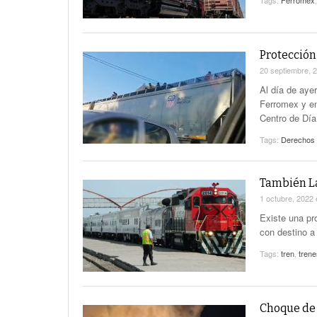
Tags:
Ferromex
Protección
20 septiembre, 
Al día de aye
Ferromex y en
Centro de Día
Tags:
Derechos
También La
1 octubre, 2022
Existe una pr
con destino a
Tags:
tren
,
trene
Choque de 