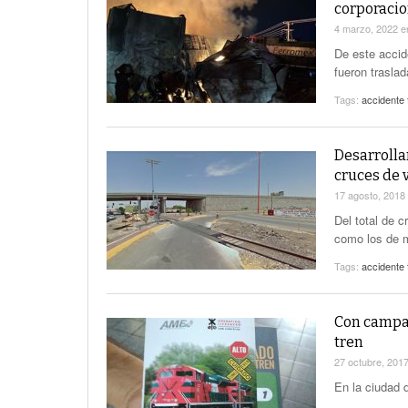
corporacio
4 marzo, 2022
e
De este accid
fueron trasla
Tags:
accidente 
Desarrolla
cruces de 
17 agosto, 2018
Del total de 
como los de m
Tags:
accidente 
Con campañ
tren
27 octubre, 201
En la ciudad 