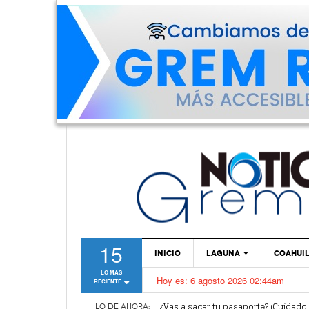
15
INICIO
LAGUNA
COAHUI
LO MÁS
Hoy es:
6 agosto 2026 02:44am
RECIENTE
TORREÓN
Van por mejoras al sistema de parq
¿Vas a sacar tu pasaporte? ¡Cuidado
GÓMEZ PALACIO
LO DE AHORA: