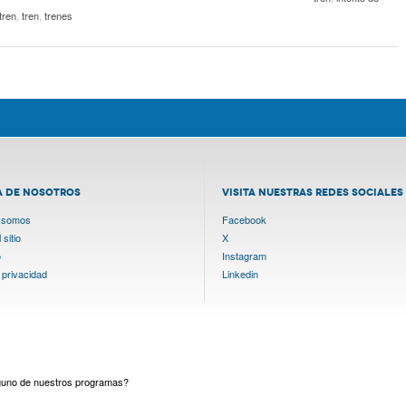
tren
,
tren
,
trenes
A DE NOSOTROS
VISITA NUESTRAS REDES SOCIALES
 somos
Facebook
sitio
X
o
Instagram
 privacidad
Linkedin
lguno de nuestros programas?