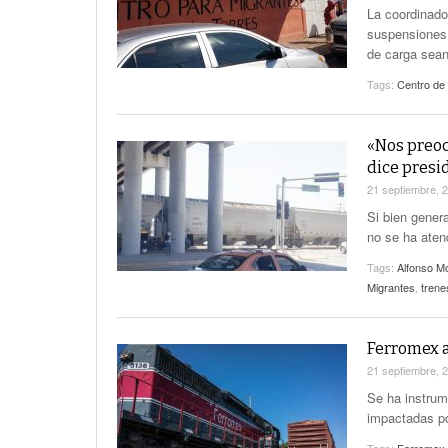
La coordinado
suspensiones 
de carga sean
Tags:
Centro de
«Nos preoc
dice presi
21 septiembre, 
Si bien gener
no se ha aten
Tags:
Alfonso Mo
Migrantes
,
trene
Ferromex a
21 septiembre, 
Se ha instrum
impactadas po