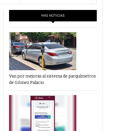
- 6 junio,
Los Dichos Y La Velocidad Por PC29
e 12
2022
MÁS NOTICIAS
‘Los Partidos Políticos No Merecen
- 18 mayo, 2022
Financiamiento’ Por PC29
‘La Laguna: Bomba De Tiempo Por Falta De
- 17 mayo, 2021
Planeación’ Por PC29
‘Las Corrupciones, Sus Formas Y Efectos’ Por
- 7 mayo, 2021
PC29
Van por mejoras al sistema de parquímetros
de Gómez Palacio