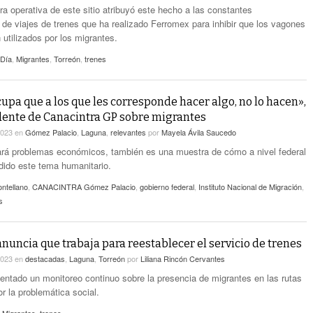
ra operativa de este sitio atribuyó este hecho a las constantes
de viajes de trenes que ha realizado Ferromex para inhibir que los vagones
 utilizados por los migrantes.
 Día
,
Migrantes
,
Torreón
,
trenes
upa que a los que les corresponde hacer algo, no lo hacen»,
dente de Canacintra GP sobre migrantes
2023
en
Gómez Palacio
,
Laguna
,
relevantes
por
Mayela Ávila Saucedo
ará problemas económicos, también es una muestra de cómo a nivel federal
dido este tema humanitario.
ntellano
,
CANACINTRA Gómez Palacio
,
gobierno federal
,
Instituto Nacional de Migración
,
s
nuncia que trabaja para reestablecer el servicio de trenes
2023
en
destacadas
,
Laguna
,
Torreón
por
Liliana Rincón Cervantes
entado un monitoreo continuo sobre la presencia de migrantes en las rutas
r la problemática social.