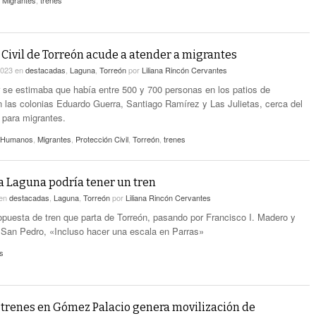
,
Migrantes
,
trenes
 Civil de Torreón acude a atender a migrantes
2023
en
destacadas
,
Laguna
,
Torreón
por
Liliana Rincón Cervantes
r se estimaba que había entre 500 y 700 personas en los patios de
 las colonias Eduardo Guerra, Santiago Ramírez y Las Julietas, cerca del
 para migrantes.
 Humanos
,
Migrantes
,
Protección Civil
,
Torreón
,
trenes
 Laguna podría tener un tren
en
destacadas
,
Laguna
,
Torreón
por
Liliana Rincón Cervantes
opuesta de tren que parta de Torreón, pasando por Francisco I. Madero y
 San Pedro, «Incluso hacer una escala en Parras»
s
trenes en Gómez Palacio genera movilización de