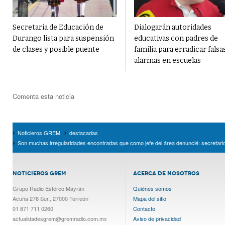
Secretaría de Educación de
Dialogarán autoridades
Durango lista para suspensión
educativas con padres de
de clases y posible puente
familia para erradicar falsa
alarmas en escuelas
Comenta esta noticia
Noticieros GREM
destacadas
Son muchas irregularidades encontradas que como jefe del área denuncié: secretar
NOTICIEROS GREM
ACERCA DE NOSOTROS
Grupo Radio Estéreo Mayrán
Quiénes somos
Acuña 276 Sur., 27000 Torreón
Mapa del sitio
01 871 711 0260
Contacto
actualidadesgrem@gremradio.com.mx
Aviso de privacidad