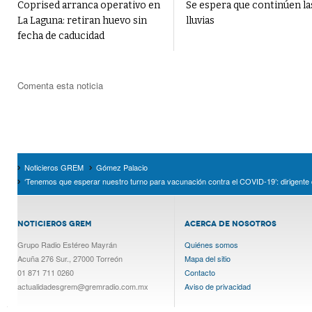
Coprised arranca operativo en
Se espera que continúen la
La Laguna: retiran huevo sin
lluvias
fecha de caducidad
Comenta esta noticia
Noticieros GREM
Gómez Palacio
‘Tenemos que esperar nuestro turno para vacunación contra el COVID-19’: dirigente
NOTICIEROS GREM
ACERCA DE NOSOTROS
Grupo Radio Estéreo Mayrán
Quiénes somos
Acuña 276 Sur., 27000 Torreón
Mapa del sitio
01 871 711 0260
Contacto
actualidadesgrem@gremradio.com.mx
Aviso de privacidad