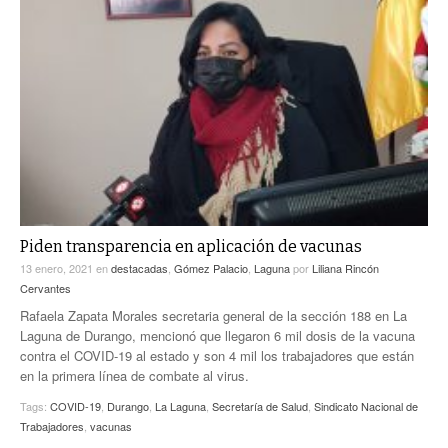
Piden transparencia en aplicación de vacunas
13 enero, 2021
en
destacadas
,
Gómez Palacio
,
Laguna
por
Liliana Rincón
Cervantes
Rafaela Zapata Morales secretaria general de la sección 188 en La
Laguna de Durango, mencionó que llegaron 6 mil dosis de la vacuna
contra el COVID-19 al estado y son 4 mil los trabajadores que están
en la primera línea de combate al virus.
Tags:
COVID-19
,
Durango
,
La Laguna
,
Secretaría de Salud
,
Sindicato Nacional de
Trabajadores
,
vacunas