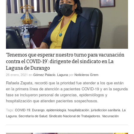
ACTUALIDADES GREM
PC29
EL EXACTO
GLOBO
EXA INFORMA
CONTEXTOS
DIÁLOGOS CON LA HISTORIA
TRAYECTO LAGUNA
TWEETS AND BEATS
A MEDIA MAÑANA
LA MEJOR 97.1 ESTÉREO GALLITO
A TODA LEY
‘Tenemos que esperar nuestro turno para vacunación
ACTUALIDADES GREM
contra el COVID-19’: dirigente del sindicato en La
ENTRE LAGUNEROS
Laguna de Durango
PULSO
26 enero, 2021
en
Gómez Palacio
,
Laguna
por
Noticieros Grem
LA MEJOR INFORMACIÓN
Rafaela Zapata, recordó que la prioridad fue atender a los que están
en la primera línea de atención a pacientes COVID-19 y en la segunda
fase se incluyeron personal de urgencias, epidemiólogos y
hospitalización que atienden pacientes sospechosos.
Tags:
COVID-19
,
Durango
,
epidemiología
,
hospitalización
,
jurisdiccion sanitaria
,
La
Laguna
,
Secretaría de Salud
,
Sindicato Nacional de Trabajadores
,
Vacunación