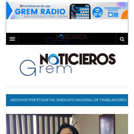
INICIO
LAGUNA
COAHUILA
TORREÓN
DURANGO
GÓMEZ PALACIO
ARCHIVOS POR ETIQUETAS:
DEPORTES
LERDO
SINDICATO NACIONAL DE TRABAJADORES
PROGRAMAS
COLABORADORES
EXA