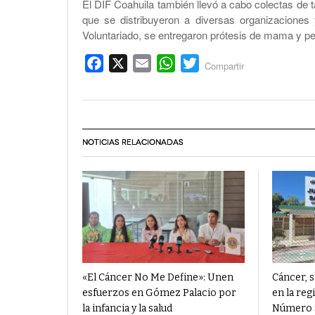
El DIF Coahuila también llevó a cabo colectas de 
que se distribuyeron a diversas organizaciones 
Voluntariado, se entregaron prótesis de mama y pe
Facebook
X
Email
WhatsApp
Twitter
Compartir
NOTICIAS RELACIONADAS
«El Cáncer No Me Define»: Unen
Cáncer, 
esfuerzos en Gómez Palacio por
en la reg
la infancia y la salud
Número 