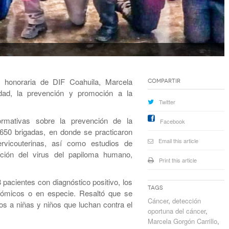
 honoraria de DIF Coahuila, Marcela
Compartir
ridad, la prevención y promoción a la
Twitter
ormativas sobre la prevención de la
Facebook
650 brigadas, en donde se practicaron
Email this article
icouterinas, así como estudios de
cción del virus del papiloma humano,
Print this article
 pacientes con diagnóstico positivo, los
Tags
nómicos o en especie. Resaltó que se
Cáncer
,
detección
s a niñas y niños que luchan contra el
oportuna del cáncer
,
Marcela Gorgón Carrillo
,