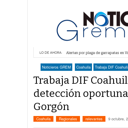
Alertan por plaga de garrapatas en Vi
Reiteran estrategia para combate a l
LO DE AHORA:
Por falta de agua, vecinos de Villa 
Plantean fideicomiso federal para o
Noticieros GREM
Coahuila
Trabaja DIF Coahuil
Detienen a juez del Tribunal Superio
Trabaja DIF Coahuil
detección oportuna
Gorgón
Coahuila
Regionales
relevantes
9 octubre, 