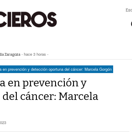
Es
lla Zaragoza
- hace 3 horas -
a extorsión en Durango
- hace 3 horas -
Zaragoza bloquearon Mieleras
- hace 3 horas -
perar Agua Saludable
- hace 3 horas -
a en prevención y detección oportuna del cáncer: Marcela Gorgón
r de Justicia de Durango por presunto cohecho
- hace 3 horas -
a en prevención y
 del cáncer: Marcela
2023