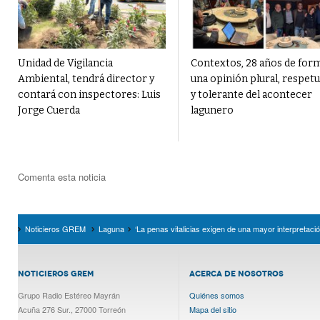
Unidad de Vigilancia
Contextos, 28 años de for
Ambiental, tendrá director y
una opinión plural, respet
contará con inspectores: Luis
y tolerante del acontecer
Jorge Cuerda
lagunero
Comenta esta noticia
Noticieros GREM
Laguna
‘La penas vitalicias exigen de una mayor interpretació
NOTICIEROS GREM
ACERCA DE NOSOTROS
Grupo Radio Estéreo Mayrán
Quiénes somos
Acuña 276 Sur., 27000 Torreón
Mapa del sitio