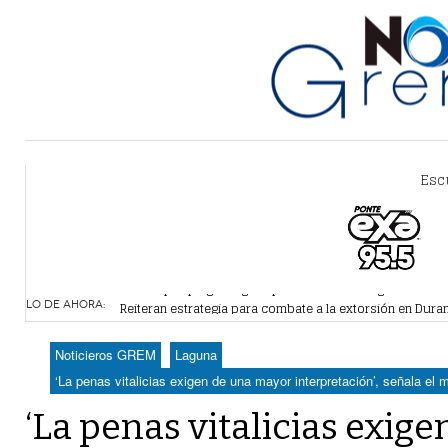
Esc
Alertan por plaga de garrapatas en Villa Zaragoza
- hace 
Reiteran estrategia para combate a la extorsión en Dura
LO DE AHORA:
Por falta de agua, vecinos de Villa Zaragoza bloquearon
Plantean fideicomiso federal para operar Agua Saludabl
Noticieros GREM
Laguna
Detienen a juez del Tribunal Superior de Justicia de Du
‘La penas vitalicias exigen de una mayor interpretación’, señala el 
‘La penas vitalicias exig