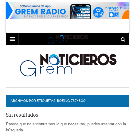
INICIO
LAGUNA
COAHUILA
TORREÓN
DURANGO
GÓMEZ PALACIO
ARCHIVOS POR ETIQUETAS:
DEPORTES
LERDO
BOEING 737-800
PROGRAMAS
Sin resultados
Parece que no encontramos lo que necesitas, puedes intentar con la
COLABORADORES
EXA
búsqueda