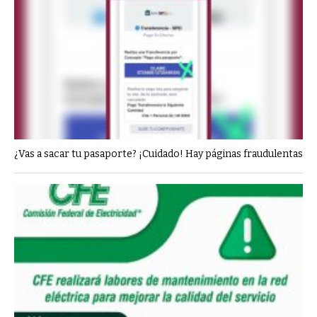
¿Vas a sacar tu pasaporte? ¡Cuidado! Hay páginas fraudulentas