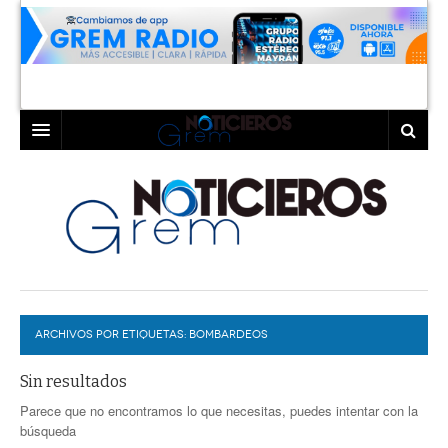
INICIO
LAGUNA
COAHUILA
TORREÓN
DURANGO
GÓMEZ PALACIO
ARCHIVOS POR ETIQUETAS:
DEPORTES
LERDO
BOMBARDEOS
PROGRAMAS
Sin resultados
Parece que no encontramos lo que necesitas, puedes intentar con la
COLABORADORES
EXA
búsqueda