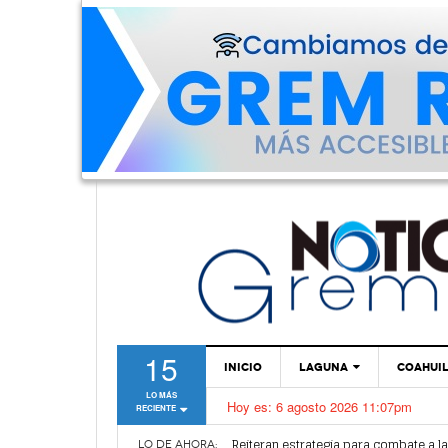
15
INICIO
LAGUNA
COAHUI
LO MÁS
Hoy es:
6 agosto 2026 11:07pm
RECIENTE
TORREÓN
Alertan por plaga de garrapatas en Vi
Reiteran estrategia para combate a l
GÓMEZ PALACIO
LO DE AHORA: