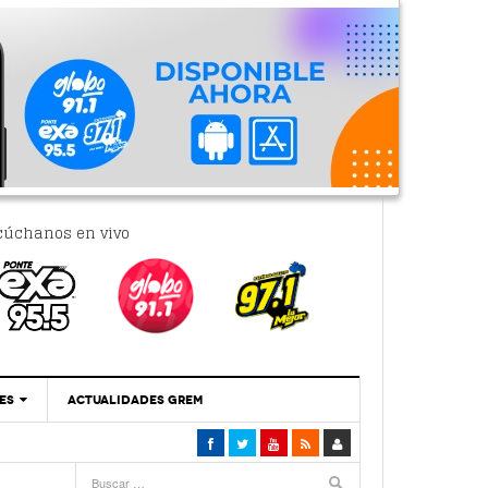
cúchanos en vivo
ES
ACTUALIDADES GREM
‘Se Vale Soñar Con Una Contraloría Ciudadana’
- 6 febrero, 2023
Por PC29