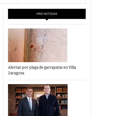
- 6 junio,
Los Dichos Y La Velocidad Por PC29
2022
MÁS NOTICIAS
‘Los Partidos Políticos No Merecen
- 18 mayo, 2022
Financiamiento’ Por PC29
‘La Laguna: Bomba De Tiempo Por Falta De
- 17 mayo, 2021
Planeación’ Por PC29
‘Las Corrupciones, Sus Formas Y Efectos’ Por
- 7 mayo, 2021
PC29
Alertan por plaga de garrapatas en Villa
Zaragoza