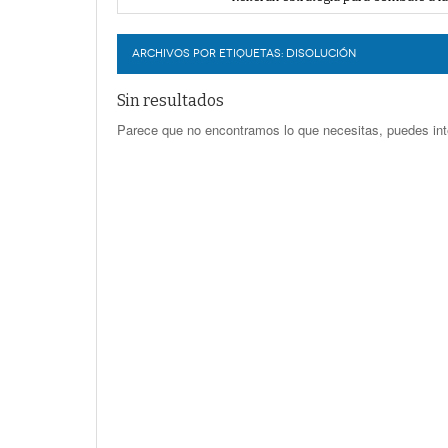
Por falta de agua, vecinos de Villa 
LERDO
Plantean fideicomiso federal para o
Detienen a juez del Tribunal Superio
ARCHIVOS POR ETIQUETAS:
DISOLUCIÓN
Sin resultados
Parece que no encontramos lo que necesitas, puedes int