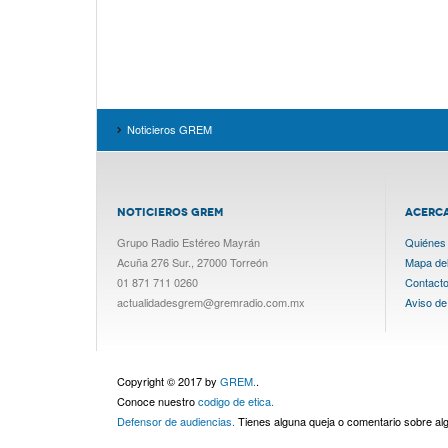
Noticieros GREM
NOTICIEROS GREM
ACERC
Grupo Radio Estéreo Mayrán
Quiénes
Acuña 276 Sur., 27000 Torreón
Mapa del 
01 871 711 0260
Contact
actualidadesgrem@gremradio.com.mx
Aviso de
Copyright © 2017 by
GREM.
.
Conoce nuestro
codigo de etica.
Defensor de audiencias.
Tienes alguna queja o comentario sobre a