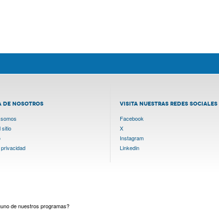
A DE NOSOTROS
VISITA NUESTRAS REDES SOCIALES
 somos
Facebook
sitio
X
o
Instagram
 privacidad
Linkedin
lguno de nuestros programas?