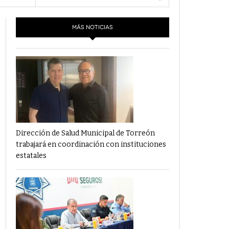
- 6 junio,
Los Dichos Y La Velocidad Por PC29
2022
MÁS NOTICIAS
‘Los Partidos Políticos No Merecen
- 18 mayo, 2022
Financiamiento’ Por PC29
‘La Laguna: Bomba De Tiempo Por Falta De
- 17 mayo, 2021
Planeación’ Por PC29
‘Las Corrupciones, Sus Formas Y Efectos’ Por
- 7 mayo, 2021
PC29
Dirección de Salud Municipal de Torreón
trabajará en coordinación con instituciones
estatales