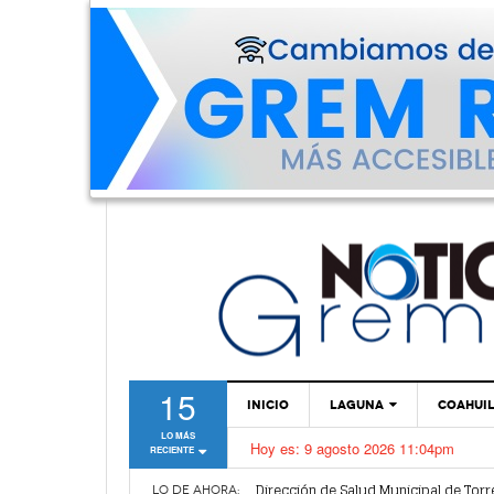
15
INICIO
LAGUNA
COAHUI
LO MÁS
Hoy es:
9 agosto 2026 11:04pm
RECIENTE
TORREÓN
Dirección de Salud Municipal de Torr
GÓMEZ PALACIO
LO DE AHORA: