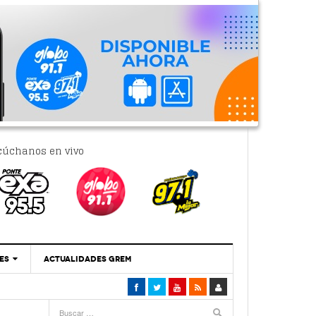
cúchanos en vivo
ES
ACTUALIDADES GREM
‘Se Vale Soñar Con Una Contraloría Ciudadana’
- 6 febrero, 2023
Por PC29