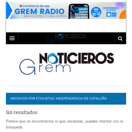
INICIO
LAGUNA
COAHUILA
TORREÓN
DURANGO
GÓMEZ PALACIO
ARCHIVOS POR ETIQUETAS:
DEPORTES
LERDO
INDEPENDENCIA DE CATALUÑA
PROGRAMAS
Sin resultados
Parece que no encontramos lo que necesitas, puedes intentar con la
COLABORADORES
EXA
búsqueda